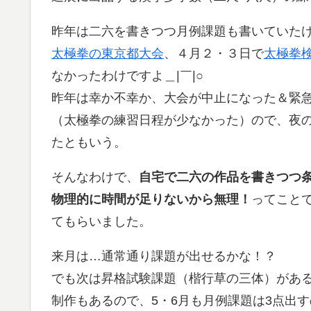
昨年は二六を書きつつ月例課題も書いていた
太極拳の東京都大会
、４月２・３日で
太極拳
なかったわけですよ＿|￣|○
昨年は幸か不幸か、大会が中止になった＆緊
（太極拳の練習日程が少なかった）ので、夜
たともいう。
そんなわけで、
自宅で二六の作品を書きつつ
物理的に時間が足りないから無理！
ってこと
てもらいました。
来月は…通常通り課題が出せるかな！？
でも次は昇格試験課題（楷行草の三体）があ
制作もあるので、5・6月も月例課題は3点出