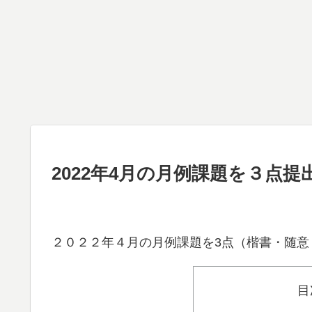
2022年4月の月例課題を３点
２０２２年４月の月例課題を3点（楷書・随意
目