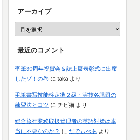
アーカイブ
最近のコメント
聖筆30周年祝賀会＆誌上展表彰式に出席
したゾ！の巻
に
taka
より
毛筆書写技能検定準２級・実技各課題の
練習法とコツ
に
チビ猫
より
総合旅行業務取扱管理者の英語対策は本
当に不要なのか？
に
だでぃべあ
より