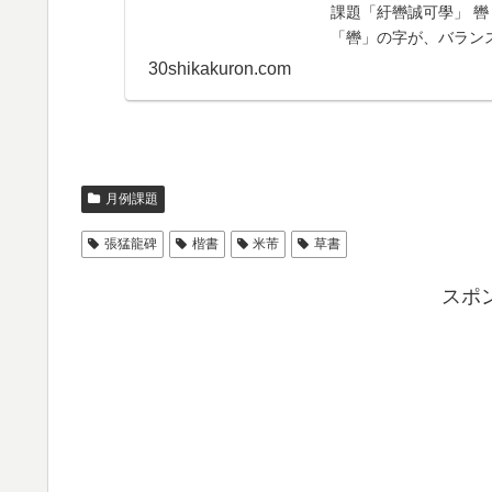
課題「紆轡誠可學」 
「轡」の字が、バラン
のに、何枚書い...
30shikakuron.com
月例課題
張猛龍碑
楷書
米芾
草書
スポ