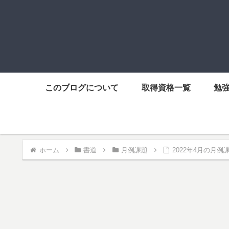
このブログについて
取得資格一覧
勉
ホーム
書道
月例課題
2022年4月の月