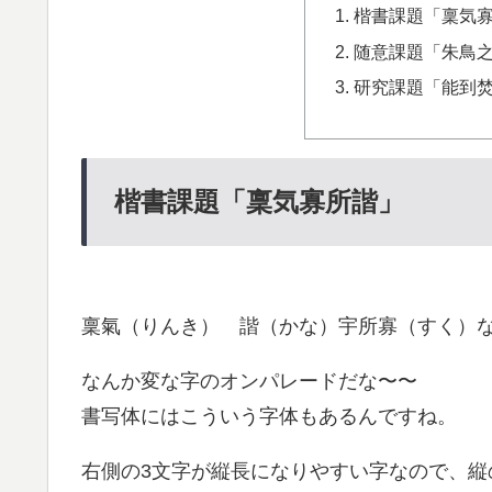
楷書課題「稟気
随意課題「朱鳥
研究課題「能到
楷書課題「稟気寡所諧」
稟氣（りんき） 諧（かな）宇所寡（すく）
なんか変な字のオンパレードだな〜〜
書写体にはこういう字体もあるんですね。
右側の3文字が縦長になりやすい字なので、縦