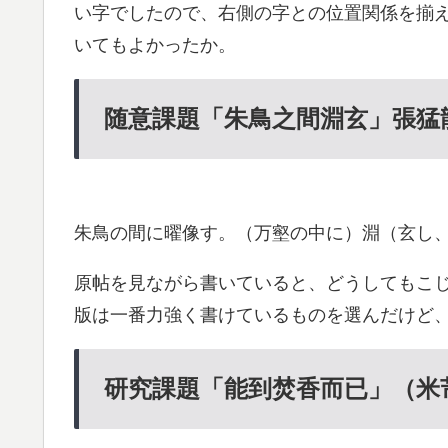
い字でしたので、右側の字との位置関係を揃
いてもよかったか。
随意課題「朱鳥之間淵玄」張猛
朱鳥の間に曜像す。（万壑の中に）淵（玄し
原帖を見ながら書いていると、どうしてもこ
版は一番力強く書けているものを選んだけど
研究課題「能到焚香而已」（米