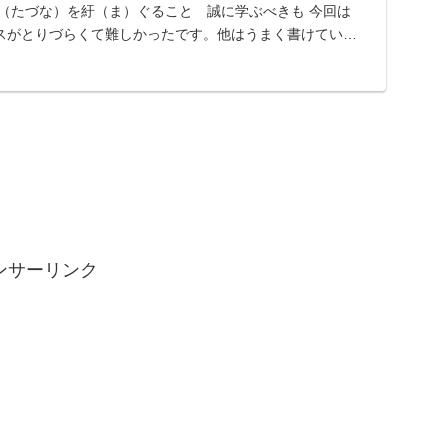
轡（たづな）を紆（ま）ぐること 誠に学ぶべきも 今回は
スがとりづらくて難しかったです。他はうまく書けている
ンサーリンク