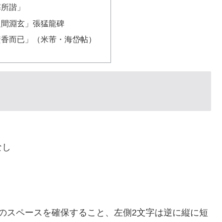
寡所諧」
之間淵玄」張猛龍碑
焚香而已」（米芾・海岱帖）
なし
のスペースを確保すること、左側2文字は逆に縦に短