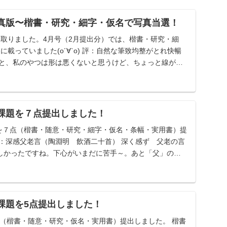
の写真版〜楷書・研究・細字・仮名で写真当選！
け取りました。4月号（2月提出分）では、楷書・研究・細
に載っていました(о´∀`о) 評：自然な筆致均整がとれ快暢
ると、私のやつは形は悪くないと思うけど、ちょっと線が細
例課題を７点提出しました！
題を７点（楷書・随意・研究・細字・仮名・条幅・実用書）提
題：深感父老言（陶淵明 飲酒二十首） 深く感ず 父老の言
しかったですね。下心がいまだに苦手～。あと「父」の右
例課題を5点提出しました！
5点（楷書・随意・研究・仮名・実用書）提出しました。 楷書