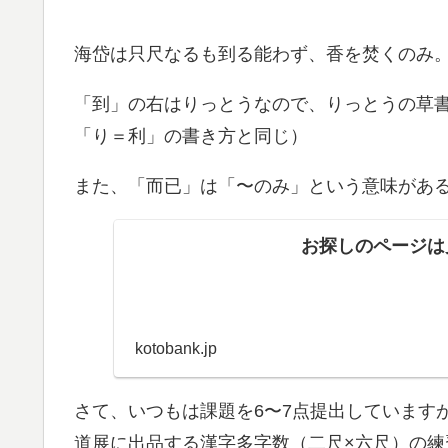
海岱は只尺なるも到る能わず、香を焚くのみ
「到」の右はりっとうなので、りっとうの草
「り＝利」の書き方と同じ）
また、「而已」は「〜のみ」という意味があ
お探しのページは見
kotobank.jp
さて、いつもは課題を6〜7点提出しています
道展に出品する漢字多字数（二尺×六尺）の練