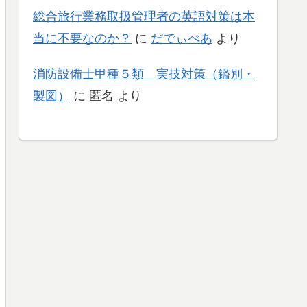
総合旅行業務取扱管理者の英語対策は本
当に不要なのか？
に
だでぃべあ
より
消防設備士甲種５類 実技対策（鑑別・
製図）
に
匿名
より