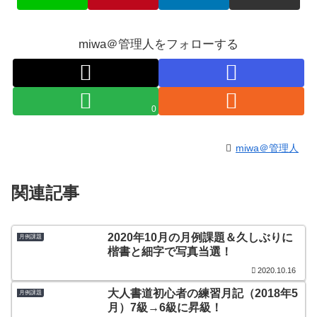
miwa＠管理人をフォローする
0
miwa＠管理人
関連記事
2020年10月の月例課題＆久しぶりに
月例課題
楷書と細字で写真当選！
2020.10.16
大人書道初心者の練習月記（2018年5
月例課題
月）7級→6級に昇級！