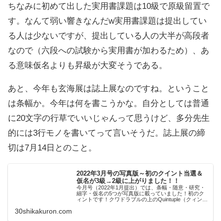
ちなみに初めて出した実用書課題は10級で原級留置で
す。なんて弱い響きなんだw実用書課題は提出してい
る人は少ないですが、提出している人の大半が高段者
なので（六段への試験から実用書が加わるため）、あ
る意味仮名よりも昇級が大変そうである。
あと、今年も玄海展は誌上展なのですね。ということ
は条幅か。今年は何を書こうかな。自分としては普通
に20文字の行草でいいじゃんって思うけど、多分先生
的には3行モノを書いてって言いそうだ。誌上展の締
切は7月14日とのこと。
2022年3月号の写真版～初のクイント当選＆
仮名が3級→2級に上がりました！！
今月号（2022年1月提出）では、条幅・随意・研究・
細字・仮名の5つが写真版に載っていました！初のク
ィントです！クワドラブルの上のQuintuple（クィンタ
プル）です！ｷﾀ━━━━(ﾟ∀ﾟ)━━━━!! 条幅部 評：
30shikakuron.com
参考手本を習い清楚な温...