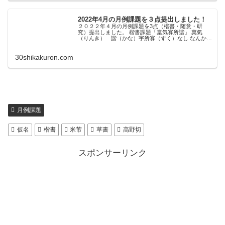
2022年4月の月例課題を３点提出しました！
２０２２年４月の月例課題を3点（楷書・随意・研
究）提出しました。 楷書課題「稟気寡所諧」 稟氣
（りんき） 諧（かな）宇所寡（すく）なし なんか変
な字のオンパレードだな〜〜書写体にはこういう字体
もあるんですね。 右側の3文字が縦長になりやすい...
30shikakuron.com
月例課題
仮名
楷書
米芾
草書
高野切
スポンサーリンク