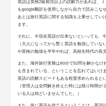
英語は英検2級相当以上の読解力があれば、ＪＡ
をgoogle翻訳を使用しながら自力で読みこな
あとは旅行英語に関する知識を上乗せしてい
ます。
それに、今現在英語が出来ないといっても、
（大人になってから暫く英語を勉強していな
や英検の勉強を半年やれば、高校生時代の長
また、海外旅行実務は80分で52問を解かな
も含まれている、ということを忘れてはいけ
英語の読解スピードもある程度求められると
（管理人は全問解き終えた時には残り時間が
いる人は殆どいませんでした。）
また、仮に英語を捨てるということは、英語以