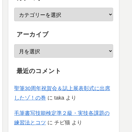
アーカイブ
最近のコメント
聖筆30周年祝賀会＆誌上展表彰式に出席
したゾ！の巻
に
taka
より
毛筆書写技能検定準２級・実技各課題の
練習法とコツ
に
チビ猫
より