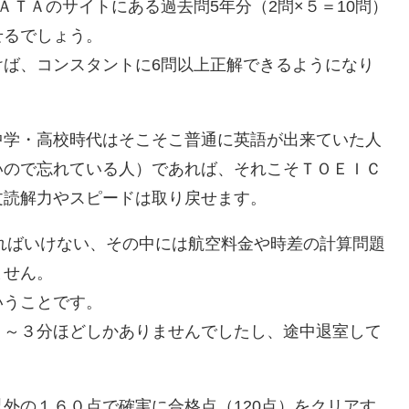
ＴＡのサイトにある過去問5年分（2問×５＝10問）
せるでしょう。
けば、コンスタントに6問以上正解できるようになり
中学・高校時代はそこそこ普通に英語が出来ていた人
いので忘れている人）であれば、それこそＴＯＥＩＣ
文読解力やスピードは取り戻せます。
ければいけない、その中には航空料金や時差の計算問題
ません。
いうことです。
２～３分ほどしかありませんでしたし、途中退室して
外の１６０点で確実に合格点（120点）をクリアす