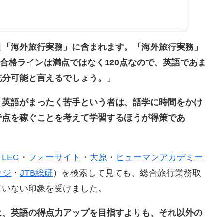
目「海外旅行実務」に含まれます。「海外旅行実務」
。合格ラインは満点ではなく120点なので、英語であま
充分可能と言えるでしょう。
」
「
英語がまったく苦手という者は、語学に時間をかけ
で点を稼ぐことを考えて学習するほうが得策であ
・
LEC
・
フォーサイト
・
大原
・
ヒューマンアカデミー
ッジ
・
JTB総研
）を検索して見ても、総合旅行業務取
ていない印象を受けました。
は、英語の得点力アップを目指すよりも、それ以外の