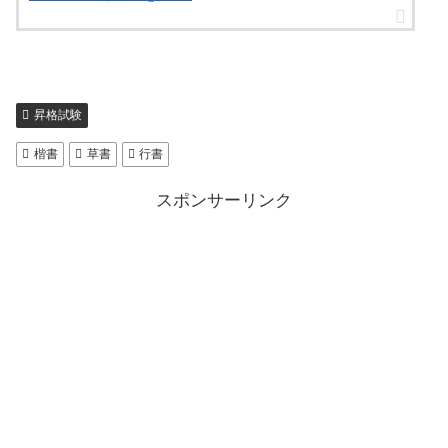
昇格試験
楷書
草書
行書
スポンサーリンク