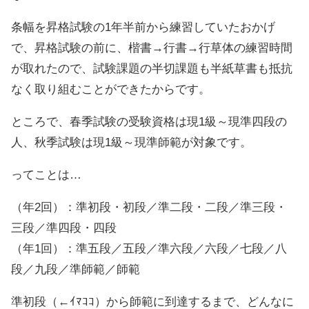
条幅を昇格試験の1年半前から練習していたおかげ
で、昇格試験の前に、楷書→行書→行草体の練習時間
が取れたので、試験課題の半切課題も半紙草書も抵抗
なく取り組むことができたからです。
ところで、春季試験の受験資格は現1級～現準四段の
人、秋季試験は現1級～現準師範が対象です。
ってことは…
（年2回）：準初段・初段／準二段・二段／準三段・
三段／準四段・四段
（年1回）：準五段／五段／準六段／六段／七段／八
段／九段／準師範／師範
準初段（←ｲﾏｺｺ）から師範に到達するまで、どんなに