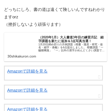
どっちにしろ、書の道は遠くて険しいんですねわかり
ますorz
（挫折しないよう頑張ります）
（2020年1月）大人書道3年目の練習月記 細
字課題を新たに追加＆3点写真当選！
1月20日締め切りの月例課題（楷書・随意・研究・仮
名・細字・条幅）を6点提出しました。 楷書課題「一
觴雖獨進」 「一」以外の漢字がめんどくさい課題であ
る（笑） 今はあまり苦戦しなくなりましたが、獣（け
30shikakuron.com
もの）偏やしんにょうなどは、下位級の時だ...
Amazonで詳細を見る
Amazonで詳細を見る
Amazonで詳細を見る