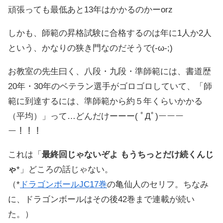
頑張っても最低あと13年はかかるのかーorz
しかも、師範の昇格試験に合格するのは年に1人か2人
という、かなりの狭き門なのだそうで(-ω-;)
お教室の先生曰く、八段・九段・準師範には、書道歴
20年・30年のベテラン選手がゴロゴロしていて、「師
範に到達するには、準師範から約５年くらいかかる
（平均）」って…どんだけーーー( ﾟДﾟ)ーーー
ー！！！
これは「
最終回じゃないぞよ もうちっとだけ続くんじ
ゃ
*」どころの話じゃない。
（*
ドラゴンボールJC17巻
の亀仙人のセリフ。ちなみ
に、ドラゴンボールはその後42巻まで連載が続い
た。）