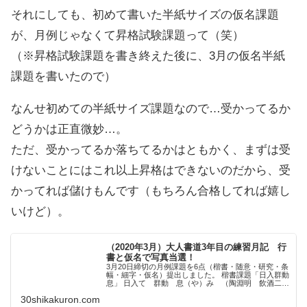
それにしても、初めて書いた半紙サイズの仮名課題
が、月例じゃなくて昇格試験課題って（笑）
（※昇格試験課題を書き終えた後に、3月の仮名半紙
課題を書いたので）
なんせ初めての半紙サイズ課題なので…受かってるか
どうかは正直微妙…。
ただ、受かってるか落ちてるかはともかく、まずは受
けないことにはこれ以上昇格はできないのだから、受
かってれば儲けもんです（もちろん合格してれば嬉し
いけど）。
（2020年3月）大人書道3年目の練習月記 行
書と仮名で写真当選！
3月20日締切の月例課題を6点（楷書・随意・研究・条
幅・細字・仮名）提出しました。 楷書課題「日入群動
息」 日入て 群動 息（や）み （陶淵明 飲酒二十
首其の七より） 今月は比較的画数が少な目で、難易度
30shikakuron.com
はそれほど高くなかったと思います。 た...