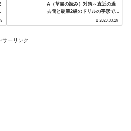
取
A（草書の読み）対策～直近の過
も
去問と硬筆2級のドリルの字形でイ
）
ンプットする
29
2023.03.19
ンサーリンク