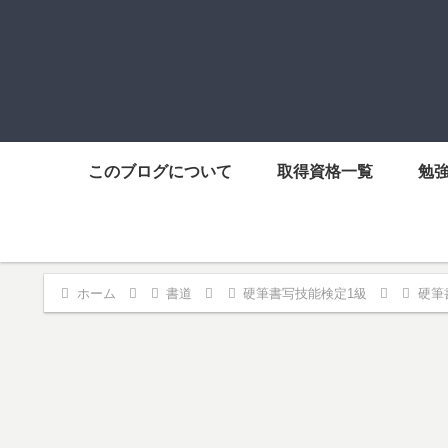
このブログについて
取得資格一覧
勉
ホーム
書道
硬筆書写技能検定1級
硬筆