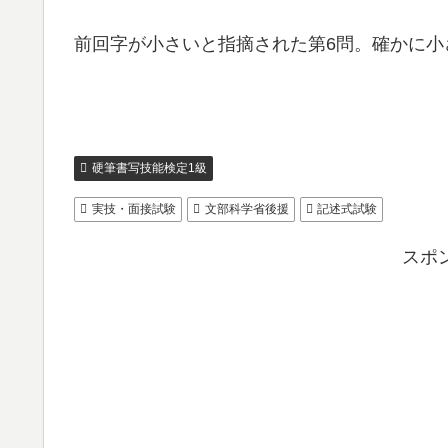
前回字が小さいと指摘された第6問。確かに小
硬筆書写技能検定1級
実技・面接試験
文部科学省後援
記述式試験
スポ