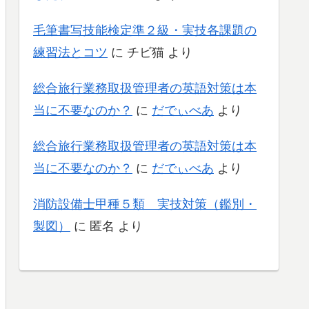
毛筆書写技能検定準２級・実技各課題の
練習法とコツ
に
チビ猫
より
総合旅行業務取扱管理者の英語対策は本
当に不要なのか？
に
だでぃべあ
より
総合旅行業務取扱管理者の英語対策は本
当に不要なのか？
に
だでぃべあ
より
消防設備士甲種５類 実技対策（鑑別・
製図）
に
匿名
より