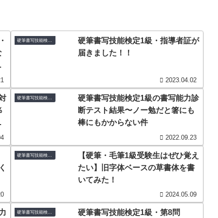
・
硬筆書写技能検定1級・指導者証が
硬筆書写技能検定1級
な
届きました！！
理
21
2023.04.02
対
硬筆書写技能検定1級の書写能力診
硬筆書写技能検定1級
％
断テスト結果〜ノー勉だと箸にも
る
棒にもかからない件
04
2022.09.23
級
【硬筆・毛筆1級受験生はぜひ覚え
硬筆書写技能検定1級
く
たい】旧字体ベースの草書体を書
。
いてみた！
20
2024.05.09
力
硬筆書写技能検定1級・第8問
硬筆書写技能検定1級