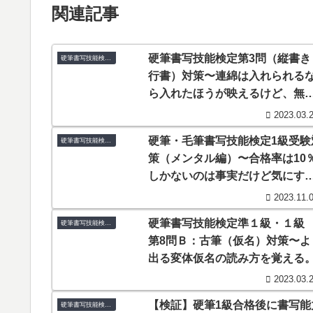
関連記事
硬筆書写技能検定第3問（縦書き
硬筆書写技能検定1級
行書）対策〜連綿は入れられる
ら入れたほうが映えるけど、無
に入れなくてもいい
2023.03.
硬筆・毛筆書写技能検定1級受験
硬筆書写技能検定1級
策（メンタル編）〜合格率は10
しかないのは事実だけど気にす
必要はない。
2023.11.
硬筆書写技能検定準１級・１
硬筆書写技能検定1級
第8問Ｂ：古筆（仮名）対策〜よ
出る変体仮名の読み方を覚える
2023.03.
【検証】硬筆1級合格後に書写能
硬筆書写技能検定1級