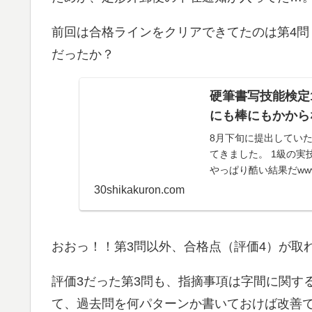
前回は合格ラインをクリアできてたのは第4
だったか？
硬筆書写技能検定
にも棒にもかから
8月下旬に提出してい
てきました。 1級の
やっぱり酷い結果だw
5問（自由作品...
30shikakuron.com
おおっ！！第3問以外、合格点（評価4）が取
評価3だった第3問も、指摘事項は字間に関す
て、過去問を何パターンか書いておけば改善