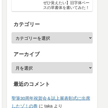
ぜひ覚えたい】旧字体ベー
スの草書体を書いてみた！
カテゴリー
アーカイブ
最近のコメント
聖筆30周年祝賀会＆誌上展表彰式に出席
したゾ！の巻
に
taka
より