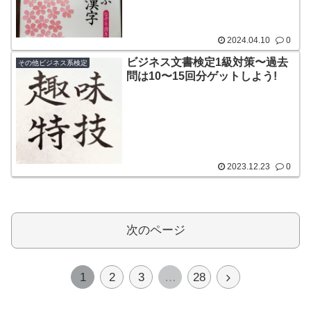
2024.04.10
0
ビジネス文書検定1級対策〜過去
その他ビジネス系検定
問は10〜15回分ゲットしよう!
2023.12.23
0
次のページ
次
1
2
3
…
28
へ