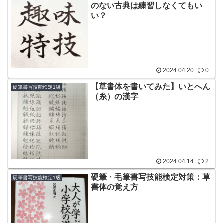
のない古典は練習しなくてもい
い？
2024.04.20
0
【草書体を書いてみた】いとへん
硬筆書写技能検定1級
（糸）の漢字
2024.04.14
2
硬筆・毛筆書写技能検定対策：草
硬筆書写技能検定1級
書体の覚え方