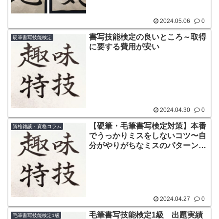
2024.05.06
0
書写技能検定の良いところ～取得
硬筆書写技能検定
に要する費用が安い
2024.04.30
0
【硬筆・毛筆書写検定対策】本番
資格雑談・資格コラム
でうっかりミスをしないコツ〜自
分がやりがちなミスのパターンを
把握しておく。問題文をじっくり
読む。焦らない。
2024.04.27
0
毛筆書写技能検定1級 出題実績
毛筆書写技能検定1級