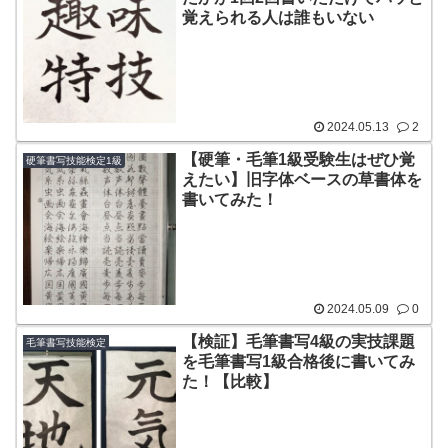
覚えられる人は誰もいない
2024.05.13
2
【硬筆・毛筆1級受験生はぜひ覚
硬筆書写技能検定1級
えたい】旧字体ベースの草書体を
書いてみた！
2024.05.09
0
【検証】毛筆書写4級の実技課題
毛筆書写技能検定
を毛筆書写1級合格後に書いてみ
た！【比較】