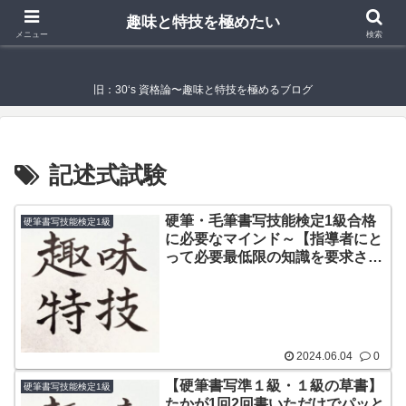
趣味と特技を極めたい
趣味と特技を極めたい
メニュー
検索
旧：30‘s 資格論〜趣味と特技を極めるブログ
記述式試験
硬筆・毛筆書写技能検定1級合格
硬筆書写技能検定1級
に必要なマインド～【指導者にと
って必要最低限の知識を要求され
ている】
2024.06.04
0
【硬筆書写準１級・１級の草書】
硬筆書写技能検定1級
たかが1回2回書いただけでパッと