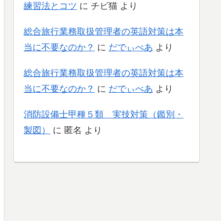
練習法とコツ
に
チビ猫
より
総合旅行業務取扱管理者の英語対策は本
当に不要なのか？
に
だでぃべあ
より
総合旅行業務取扱管理者の英語対策は本
当に不要なのか？
に
だでぃべあ
より
消防設備士甲種５類 実技対策（鑑別・
製図）
に
匿名
より