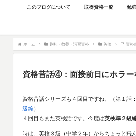
このブログについて
取得資格一覧
勉
ホーム
趣味・教養・講習資格
英検
資格
資格昔話④：面接前日にホラー
資格昔話シリーズも４回目ですね。（第１話
級編
）
４回目もまた英検話です。今度は
英検準２級
時は…英検３級（中学２年）からちょっと飛