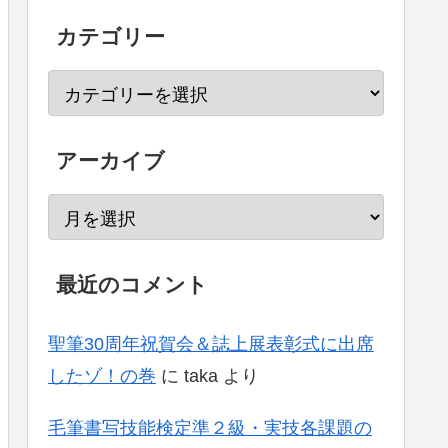
カテゴリー
アーカイブ
最近のコメント
聖筆30周年祝賀会＆誌上展表彰式に出席
したゾ！の巻
に
taka
より
毛筆書写技能検定準２級・実技各課題の