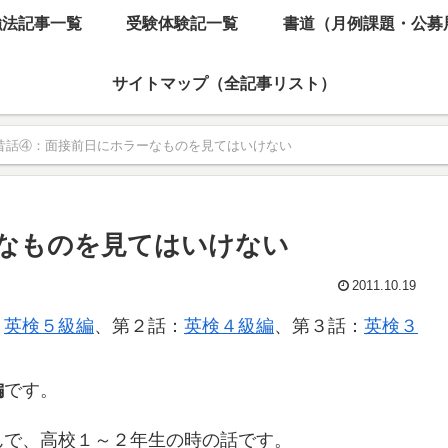
強法記事一覧
受験体験記一覧
書道（月例課題・公募
サイトマップ（全記事リスト）
昔話④：面接前日にホラーなものを見てはいけない
なものを見てはいけない
2011.10.19
：
英検５級編
、第２話：
英検４級編
、第３話：
英検３
編
です。
んで、高校１～２年生の時の話です。