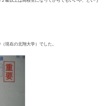
準２級以上は高校生になってからでもいいや、という
。
学（現在の北翔大学）でした。