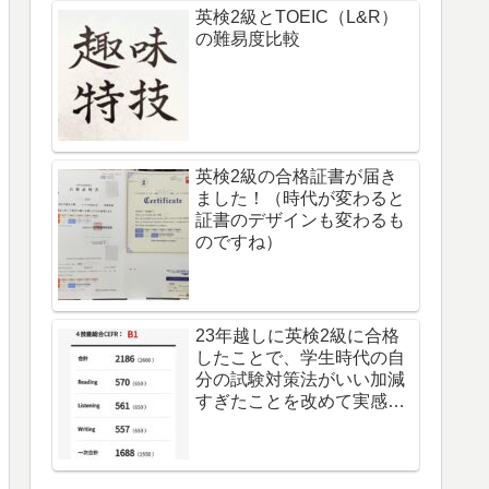
英検2級とTOEIC（L&R）
の難易度比較
英検2級の合格証書が届き
ました！（時代が変わると
証書のデザインも変わるも
のですね）
23年越しに英検2級に合格
したことで、学生時代の自
分の試験対策法がいい加減
すぎたことを改めて実感し
た件。