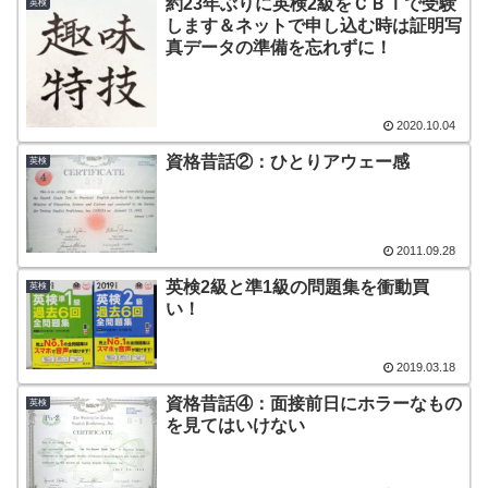
約23年ぶりに英検2級をＣＢＴで受験
英検
します＆ネットで申し込む時は証明写
真データの準備を忘れずに！
2020.10.04
資格昔話②：ひとりアウェー感
英検
2011.09.28
英検2級と準1級の問題集を衝動買
英検
い！
2019.03.18
資格昔話④：面接前日にホラーなもの
英検
を見てはいけない