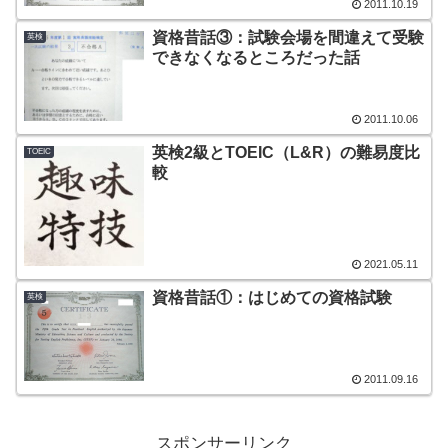
2011.10.19
資格昔話③：試験会場を間違えて受験
英検
できなくなるところだった話
2011.10.06
英検2級とTOEIC（L&R）の難易度比
TOEIC
較
2021.05.11
資格昔話①：はじめての資格試験
英検
2011.09.16
スポンサーリンク