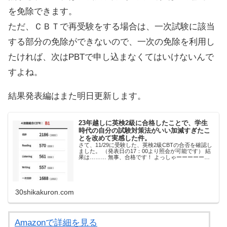
を免除できます。
ただ、ＣＢＴで再受験をする場合は、一次試験に該当
する部分の免除ができないので、一次の免除を利用し
たければ、次はPBTで申し込まなくてはいけないんで
すよね。
結果発表編はまた明日更新します。
23年越しに英検2級に合格したことで、学生
時代の自分の試験対策法がいい加減すぎたこ
とを改めて実感した件。
さて、11/29に受験した、英検2級CBTの合否を確認し
ました。 （発表日の17：00より照会が可能です） 結
果は……… 無事、合格です！ よっしゃーーーーー
ー！23年越しのリベンジ合格ｷﾀ━━━━(ﾟ
∀ﾟ)━━━━!! 現在の英検はCSE...
30shikakuron.com
Amazonで詳細を見る