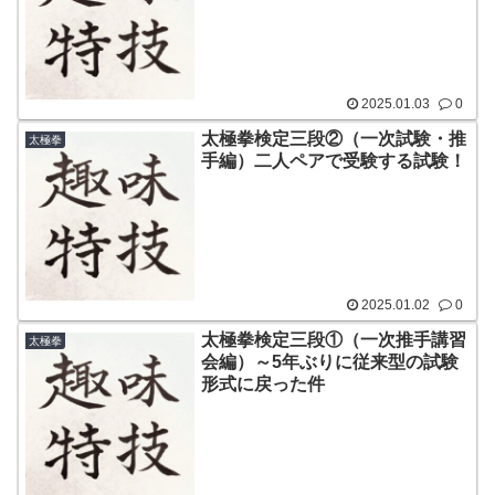
2025.01.03
0
太極拳検定三段②（一次試験・推
太極拳
手編）二人ペアで受験する試験！
2025.01.02
0
太極拳検定三段①（一次推手講習
太極拳
会編）～5年ぶりに従来型の試験
形式に戻った件