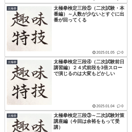
太極拳検定三段⑤（二次試験・本
太極拳
番編）～人数が少ないとすぐに出
番が回ってくる
2025.01.05
0
太極拳検定三段④（二次試験前日
太極拳
講習編）２４式前段を3倍スロー
で演じるのは大変もどかしい
2025.01.04
0
太極拳検定三段③～二次試験対策
太極拳
講座編（今回は余裕をもって受
講）