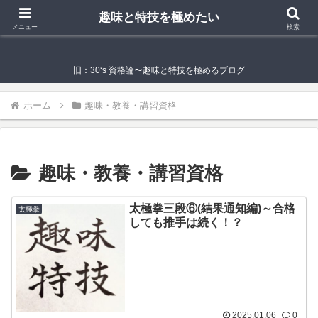
趣味と特技を極めたい
趣味と特技を極めたい
メニュー
検索
旧：30‘s 資格論〜趣味と特技を極めるブログ
ホーム
趣味・教養・講習資格
趣味・教養・講習資格
太極拳三段⑥(結果通知編)～合格
太極拳
しても推手は続く！？
2025.01.06
0