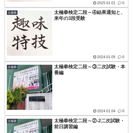
2025.01.01
0
太極拳検定二段～④結果通知と、
太極拳
来年の3段受験
2024.01.05
0
太極拳検定二段～③二次試験・本
太極拳
番編
2024.01.04
0
太極拳検定二段～②-2二次試験・
太極拳
前日講習編