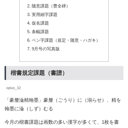
随意課題（曹全碑）
実用細字課題
仮名課題
条幅課題
ペン字課題（規定・随意・ハガキ）
9月号の写真版
楷書規定課題（書譜）
oplus_32
「豪釐淪精翰墨」豪釐（ごうり）に（溺らせ）、精を
翰墨に淪（しず）むる
今月の楷書課題は画数の多い漢字が多くて、1枚を書