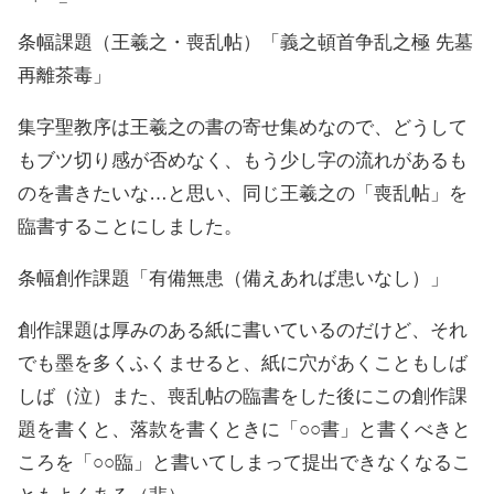
条幅課題（王羲之・喪乱帖）「義之頓首争乱之極 先墓
再離茶毒」
集字聖教序は王羲之の書の寄せ集めなので、どうして
もブツ切り感が否めなく、もう少し字の流れがあるも
のを書きたいな…と思い、同じ王羲之の「喪乱帖」を
臨書することにしました。
条幅創作課題「有備無患（備えあれば患いなし）」
創作課題は厚みのある紙に書いているのだけど、それ
でも墨を多くふくませると、紙に穴があくこともしば
しば（泣）また、喪乱帖の臨書をした後にこの創作課
題を書くと、落款を書くときに「○○書」と書くべきと
ころを「○○臨」と書いてしまって提出できなくなるこ