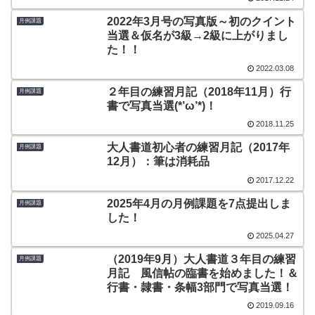
2022年3月号の写真版～初のクイント
月例課題
当選＆仮名が3級→2級に上がりまし
た！！
2022.03.08
２年目の練習月記（2018年11月）行
月例課題
書で写真当選(*’ω’*)！
2018.11.25
大人書道初心者の練習月記（2017年
月例課題
12月）：筆は消耗品
2017.12.22
2025年4月の月例課題を7点提出しま
月例課題
した！
2025.04.27
（2019年9月）大人書道３年目の練習
月例課題
月記 風信帖の臨書を始めました！＆
行書・隷書・条幅3部門で写真当選！
2019.09.16