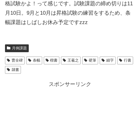
格試験かよ！って感じです。試験課題の締め切りは11
月10日。9月と10月は昇格試験の練習をするため、条
幅課題はしばしお休み予定ですzzz
月例課題
曹全碑
条幅
楷書
王羲之
硬筆
細字
行書
隷書
スポンサーリンク