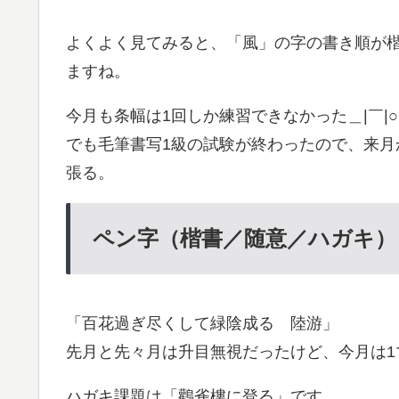
よくよく見てみると、「風」の字の書き順が
ますね。
今月も条幅は1回しか練習できなかった＿|￣|○
でも毛筆書写1級の試験が終わったので、来月
張る。
ペン字（楷書／随意／ハガキ）
「百花過ぎ尽くして緑陰成る 陸游」
先月と先々月は升目無視だったけど、今月は1
ハガキ課題は「鸛雀樓に登る」です。