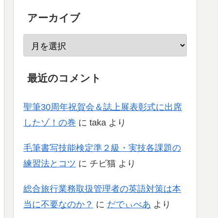
アーカイブ
最近のコメント
聖筆30周年祝賀会＆誌上展表彰式に出席
したゾ！の巻
に
taka
より
毛筆書写技能検定準２級・実技各課題の
練習法とコツ
に
チビ猫
より
総合旅行業務取扱管理者の英語対策は本
当に不要なのか？
に
だでぃべあ
より