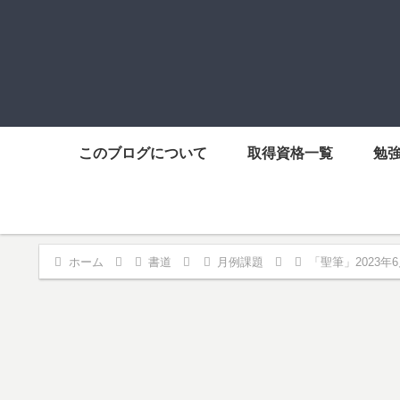
このブログについて
取得資格一覧
勉
ホーム
書道
月例課題
「聖筆」2023