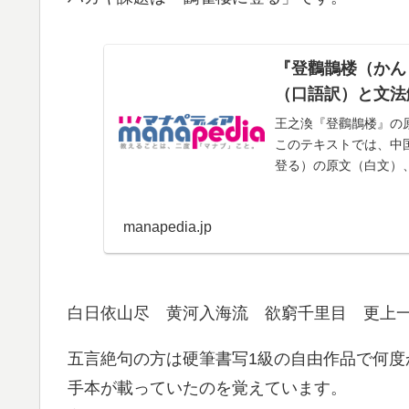
『登鸛鵲楼（かん
（口語訳）と文法
王之渙『登鸛鵲楼』の
このテキストでは、中国
登る）の原文（白文）
押韻・対句の有無な...
manapedia.jp
白日依山尽 黄河入海流 欲窮千里目 更上
五言絶句の方は硬筆書写1級の自由作品で何
手本が載っていたのを覚えています。