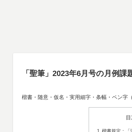
「聖筆」2023年6月号の月例
楷書・随意・仮名・実用細字・条幅・ペン字（
目
楷書規定：「