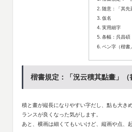
随意：「其先
仮名
実用細字
条幅：呉昌碩
ペン字（楷書
楷書規定：「況云積其點畫」（
積と畫が縦長になりやすい字だし、點も大き
ランスが良くなった気がします。
あと、横画は細くてもいいけど、縦画や点、