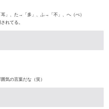
「耳」、た→「多」、ふ→「不」、へ（べ）
用されてる。
」
雰囲気の言葉だな（笑）