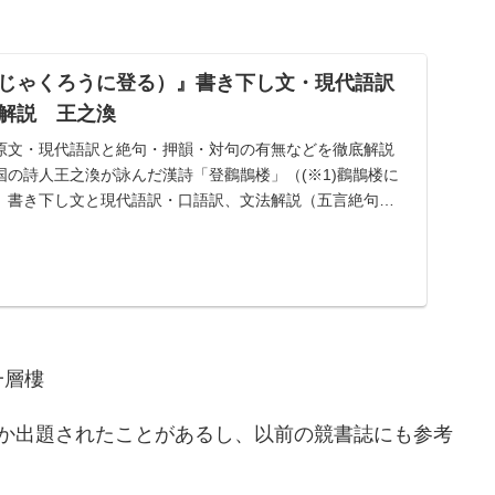
じゃくろうに登る）』書き下し文・現代語訳
解説 王之渙
原文・現代語訳と絶句・押韻・対句の有無などを徹底解説
の詩人王之渙が詠んだ漢詩「登鸛鵲楼」（(※1)鸛鵲楼に
、書き下し文と現代語訳・口語訳、文法解説（五言絶句・
一層樓
度か出題されたことがあるし、以前の競書誌にも参考