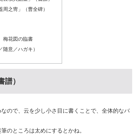
蓋周之冑」（曹全碑）
 梅花図の臨書
／随意／ハガキ）
書譜）
めなので、云を少し小さ目に書くことで、全体的なバ
起筆のところは太めにするとかね。