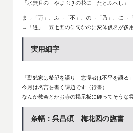
「水無月の やまぶきの花に たとふべし」
ま→「万」、ふ→「不」、の→「乃」、に→
→「邉」 五七五の俳句なのに変体仮名が多
実用細字
「勤勉家は希望を語り 怠慢者は不平を語る
今月は名言を書く課題です（行書）
なんか教会とかお寺の掲示板に飾ってそうな
条幅：呉昌碩 梅花図の臨書