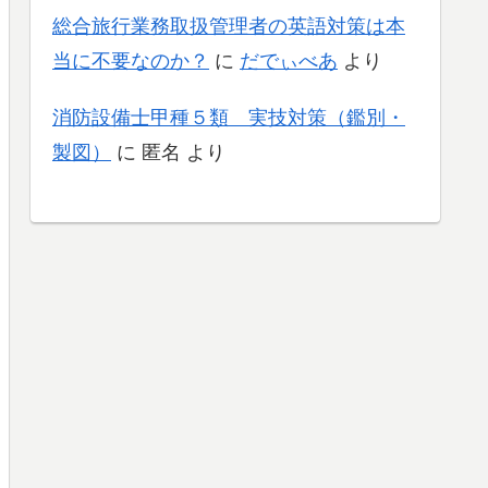
総合旅行業務取扱管理者の英語対策は本
当に不要なのか？
に
だでぃべあ
より
消防設備士甲種５類 実技対策（鑑別・
製図）
に
匿名
より