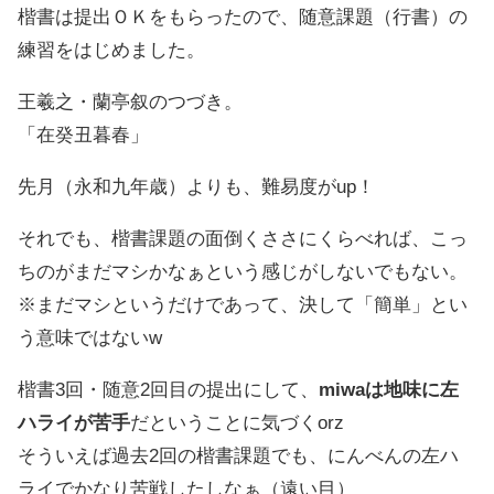
楷書は提出ＯＫをもらったので、随意課題（行書）の
練習をはじめました。
王羲之・蘭亭叙のつづき。
「在癸丑暮春」
先月（永和九年歳）よりも、難易度がup！
それでも、楷書課題の面倒くささにくらべれば、こっ
ちのがまだマシかなぁという感じがしないでもない。
※まだマシというだけであって、決して「簡単」とい
う意味ではないw
楷書3回・随意2回目の提出にして、
miwaは地味に左
ハライが苦手
だということに気づくorz
そういえば過去2回の楷書課題でも、にんべんの左ハ
ライでかなり苦戦したしなぁ（遠い目）