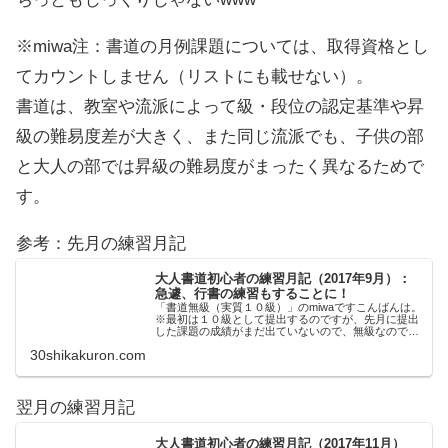
※miwa注：書道の月例課題については、取得資格とし
てカウントしません（リストにも載せない）。
書道は、教室や流派によって級・段位の認定基準や昇
級の難易度差が大きく、また同じ流派でも、子供の部
と大人の部では昇級の難易度がまったく異なるためで
す。
参考：先月の練習月記
大人書道初心者の練習月記（2017年9月）：
急遽、行書の練習もすることに！
「書道無級（実質１０級）」のmiwaですこんばんは。
※最初は１０級として提出するのですが、先月に提出
した課題の成績がまだ出ていないので、無級なので
す。 8月号の課題 さて、先日、８月号の月例課題
30shikakuron.com
（9/20〆切）を提出しました。 2回目の課...
翌月の練習月記
大人書道初心者の練習月記（2017年11月）