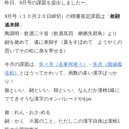
昨日、9月号の課題を提出しましたー。
9月号（１０月２０日締切）の楷書規定課題は「
斂翮
遙来歸
」
陶淵明・飲酒二十首（飲酒其四 栖栖失群鳥）より
翮を斂めて 遙に来歸す（翼をすぼめて ようやくの
思いでその松に身を寄せる）
今月の課題は、
先々月（去來何依々）
・
先月（因値孤
生松）
とはうってかわって、画数の多い漢字ばっか
り！
斂といい、翮といい、歸といい、なんだか漢検1級に
でてきそうな漢字のオンパレードやねw
斂：れん・おさ-める
翮：かく ※翼のこと。ただしこの漢字自体は漢検1