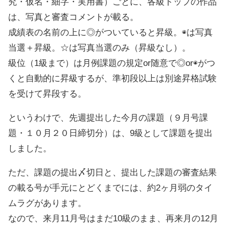
究・仮名・細字・実用書）ごとに、各級トップの作品
は、写真と審査コメントが載る。
成績表の名前の上に◎がついていると昇級。◉は写真
当選＋昇級。☆は写真当選のみ（昇級なし）。
級位（1級まで）は月例課題の規定or随意で◎or◉がつ
くと自動的に昇級するが、準初段以上は別途昇格試験
を受けて昇段する。
というわけで、先週提出した今月の課題（９月号課
題・１０月２０日締切分）は、9級として課題を提出
しました。
ただ、課題の提出〆切日と、提出した課題の審査結果
の載る号が手元にとどくまでには、約2ヶ月弱のタイ
ムラグがあります。
なので、来月11月号はまだ10級のまま、再来月の12月