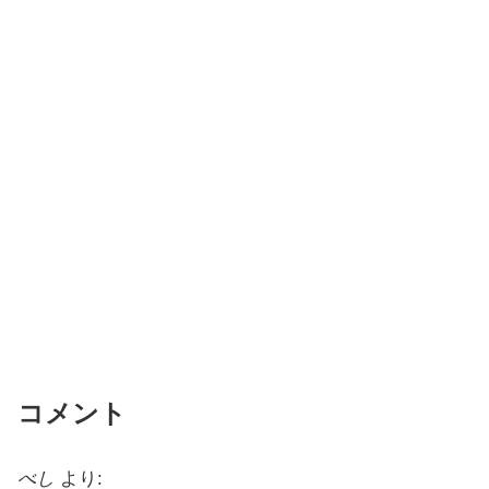
コメント
べし
より: