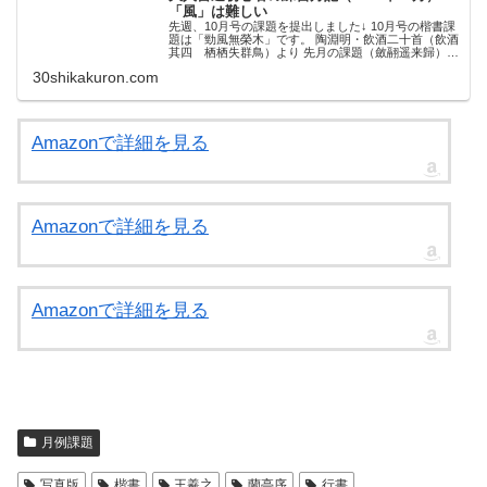
「風」は難しい
先週、10月号の課題を提出しました↓ 10月号の楷書課
題は「勁風無榮木」です。 陶淵明・飲酒二十首（飲酒
其四 栖栖失群鳥）より 先月の課題（斂翮遥来歸）よ
りはマシだったけど、コレはコレでなかなかムズかし
30shikakuron.com
かったです。 簡単なのは「木」だけじゃ...
Amazonで詳細を見る
Amazonで詳細を見る
Amazonで詳細を見る
月例課題
写真版
楷書
王羲之
蘭亭序
行書