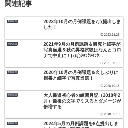
関連記事
2023年10月の月例課題を7点提出しま
月例課題
した！
2023.11.23
2021年9月の月例課題＆研究と細字が
月例課題
写真当選＆秋の昇格試験はなんとコロ
ナで中止に！(ﾉД`)ｼｸｼｸｼｸｼｸ…
2021.09.19
2020年10月の月例課題＆久しぶりに
月例課題
楷書と細字で写真当選！
2020.10.16
大人書道初心者の練習月記（2018年2
月例課題
月）最後の文字でミスるとダメージが
倍増する
2018.02.19
2024年5月の月例課題を8点提出しま
月例課題