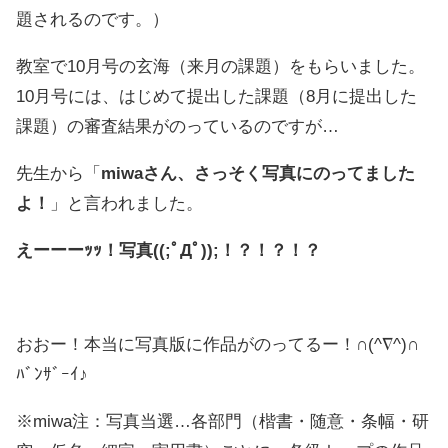
題されるのです。）
教室で10月号の玄海（来月の課題）をもらいました。
10月号には、はじめて提出した課題（8月に提出した
課題）の審査結果がのっているのですが…
先生から「
miwaさん、さっそく写真にのってました
よ！
」と言われました。
えーーーｯｯ！写真((;ﾟДﾟ));！？！？！？
おおー！本当に写真版に作品がのってるー！∩(^∇^)∩
ﾊﾞﾝｻﾞｰｲ♪
※miwa注：写真当選…各部門（楷書・随意・条幅・研