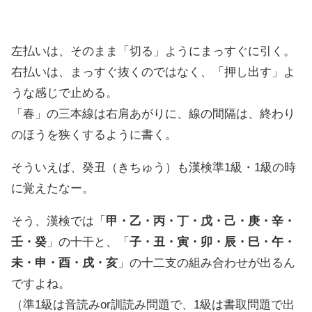
左払いは、そのまま「切る」ようにまっすぐに引く。
右払いは、まっすぐ抜くのではなく、「押し出す」よ
うな感じで止める。
「春」の三本線は右肩あがりに、線の間隔は、終わり
のほうを狭くするように書く。
そういえば、癸丑（きちゅう）も漢検準1級・1級の時
に覚えたなー。
そう、漢検では「
甲・乙・丙・丁・戊・己・庚・辛・
壬・癸
」の十干と、「
子・丑・寅・卯・辰・巳・午・
未・申・酉・戌・亥
」の十二支の組み合わせが出るん
ですよね。
（準1級は音読みor訓読み問題で、1級は書取問題で出