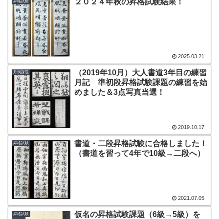
２０２４年秋の昇格試験結果！
昇格試験
2025.03.21
（2019年10月）大人書道3年目の練習
月例課題
月記 準初段昇格試験課題の練習を始
めました＆3点写真当選！
2019.10.17
書道・二段昇格試験に合格しました！
昇格試験
（書道を習って4年で10級→二段へ）
2021.07.05
仮名の昇格試験課題（6級→5級）を
昇格試験