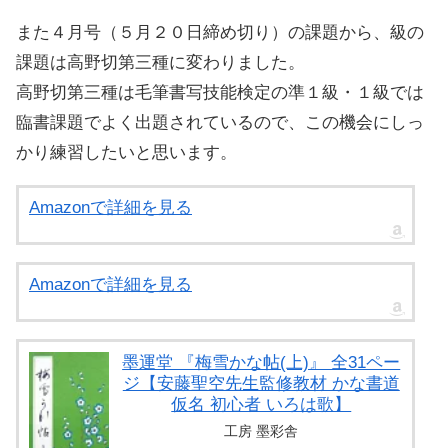
また４月号（５月２０日締め切り）の課題から、級の
課題は高野切第三種に変わりました。
高野切第三種は毛筆書写技能検定の準１級・１級では
臨書課題でよく出題されているので、この機会にしっ
かり練習したいと思います。
Amazonで詳細を見る
Amazonで詳細を見る
墨運堂 『梅雪かな帖(上)』 全31ペー
ジ【安藤聖空先生監修教材 かな書道
仮名 初心者 いろは歌】
工房 墨彩舎