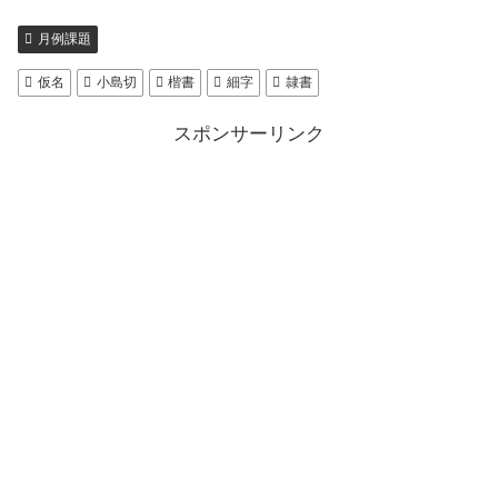
月例課題
仮名
小島切
楷書
細字
隷書
スポンサーリンク