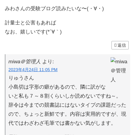
みわさんの受験ブログ読みたいな〜(・∀・)
計量士と公害もあれば
なお、嬉しいです(*´∀｀)
返信
miwa＠管理人
より:
2023年4月24日 11:05 PM
りゅうさん
小島切は字形の癖があるので、隣に訳がな
いと私も７～８割くらいしか読めないですね～。
辞令は今までの競書誌にはないタイプの課題だった
ので、ちょっと新鮮です。内容は実用的ですが、現
代ではわざわざ毛筆では書かない気がします。