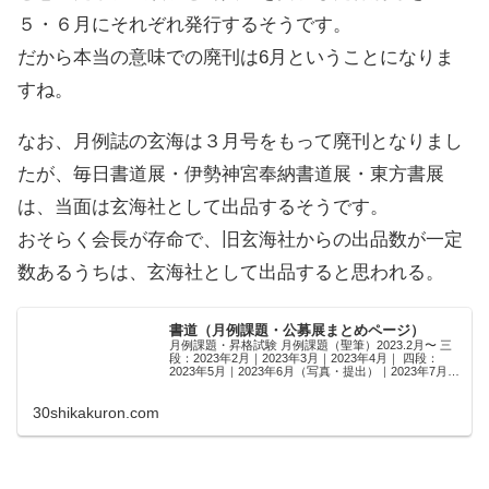
５・６月にそれぞれ発行するそうです。
だから本当の意味での廃刊は6月ということになりま
すね。
なお、月例誌の玄海は３月号をもって廃刊となりまし
たが、毎日書道展・伊勢神宮奉納書道展・東方書展
は、当面は玄海社として出品するそうです。
おそらく会長が存命で、旧玄海社からの出品数が一定
数あるうちは、玄海社として出品すると思われる。
書道（月例課題・公募展まとめページ）
月例課題・昇格試験 月例課題（聖筆）2023.2月〜 三
段：2023年2月｜2023年3月｜2023年4月｜ 四段：
2023年5月｜2023年6月（写真・提出）｜2023年7月
（写真・提出）｜2023年8月（写真・提出）|2023年9
月（写...
30shikakuron.com