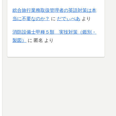
総合旅行業務取扱管理者の英語対策は本
当に不要なのか？
に
だでぃべあ
より
消防設備士甲種５類 実技対策（鑑別・
製図）
に
匿名
より