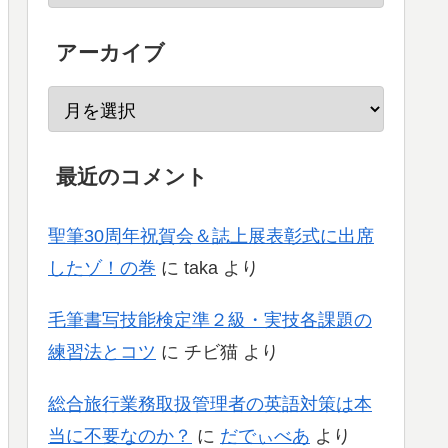
アーカイブ
最近のコメント
聖筆30周年祝賀会＆誌上展表彰式に出席
したゾ！の巻
に
taka
より
毛筆書写技能検定準２級・実技各課題の
練習法とコツ
に
チビ猫
より
総合旅行業務取扱管理者の英語対策は本
当に不要なのか？
に
だでぃべあ
より