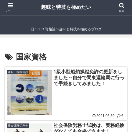
趣味と特技を極めたい
趣味と特技を極めたい
メニュー
検索
旧：30‘s 資格論〜趣味と特技を極めるブログ
国家資格
1級小型船舶操縦免許の更新をし
運転・操縦免許
ました～自分で関東運輸局に行っ
て手続きしてみました！
2021.05.30
6
社会保険労務士試験は、実務経験
社会保険労務士
がなくても合格できます！