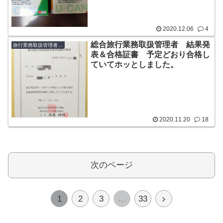
2020.12.06
4
総合旅行業務取扱管理者 結果発
旅行業務取扱管理者（国内・総合）
表＆合格証書 予定どおり合格し
ていてホッとしました。
2020.11.20
18
次のページ
次
1
2
3
…
33
へ