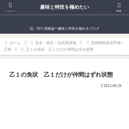
趣味と特技を極めたい
趣味と特技を極めたい
メニュー
検索
旧：30‘s 資格論〜趣味と特技を極めるブログ
ホーム
安全・衛生・技術系資格
危険物取扱者甲種・
乙種
乙１の免状 乙１だけが仲間はずれ状態
乙１の免状 乙１だけが仲間はずれ状態
2011.06.25