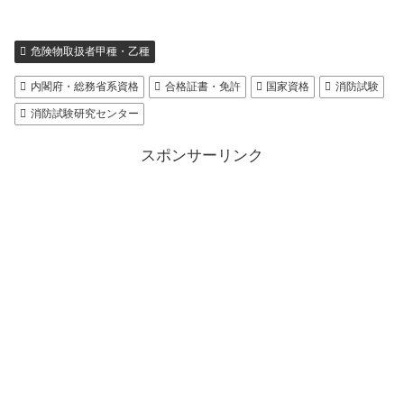
危険物取扱者甲種・乙種
内閣府・総務省系資格
合格証書・免許
国家資格
消防試験
消防試験研究センター
スポンサーリンク