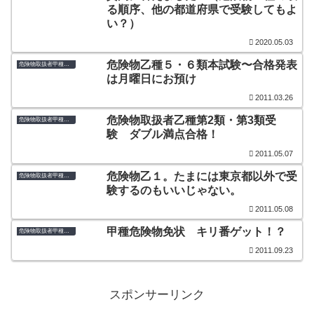
る順序、他の都道府県で受験してもよ
い？）
2020.05.03
危険物乙種５・６類本試験〜合格発表
危険物取扱者甲種・乙種
は月曜日にお預け
2011.03.26
危険物取扱者乙種第2類・第3類受
危険物取扱者甲種・乙種
験 ダブル満点合格！
2011.05.07
危険物乙１。たまには東京都以外で受
危険物取扱者甲種・乙種
験するのもいいじゃない。
2011.05.08
甲種危険物免状 キリ番ゲット！？
危険物取扱者甲種・乙種
2011.09.23
スポンサーリンク