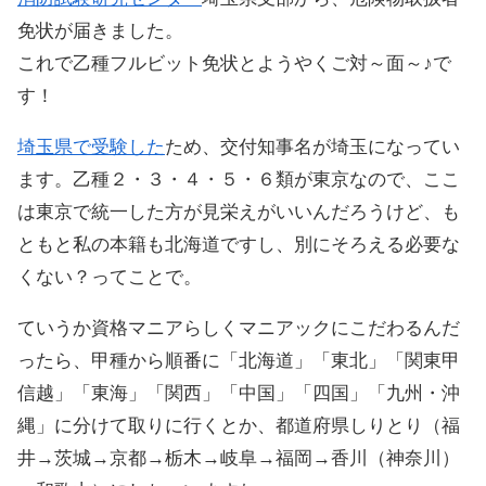
免状が届きました。
これで乙種フルビット免状とようやくご対～面～♪で
す！
埼玉県で受験した
ため、交付知事名が埼玉になってい
ます。乙種２・３・４・５・６類が東京なので、ここ
は東京で統一した方が見栄えがいいんだろうけど、も
ともと私の本籍も北海道ですし、別にそろえる必要な
くない？ってことで。
ていうか資格マニアらしくマニアックにこだわるんだ
ったら、甲種から順番に「北海道」「東北」「関東甲
信越」「東海」「関西」「中国」「四国」「九州・沖
縄」に分けて取りに行くとか、都道府県しりとり（福
井→茨城→京都→栃木→岐阜→福岡→香川（神奈川）