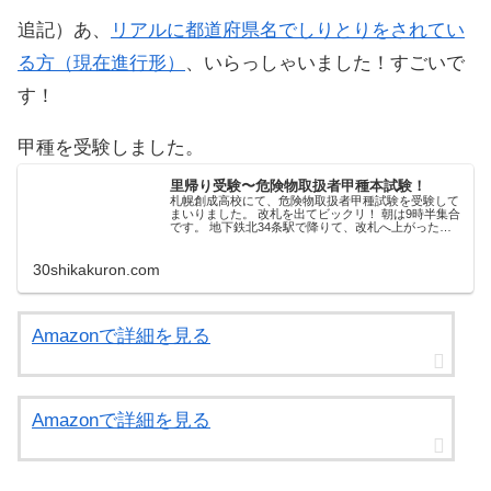
追記）あ、
リアルに都道府県名でしりとりをされてい
る方（現在進行形）
、いらっしゃいました！すごいで
す！
甲種を受験しました。
里帰り受験〜危険物取扱者甲種本試験！
札幌創成高校にて、危険物取扱者甲種試験を受験して
まいりました。 改札を出てビックリ！ 朝は9時半集合
です。 地下鉄北34条駅で降りて、改札へ上がったと
ころには、道案内の看板を持ったオジサンが立ってい
ました。 どうやらこの日は、危険物取扱者以...
30shikakuron.com
Amazonで詳細を見る
Amazonで詳細を見る