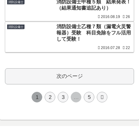
消防設備士甲種５類 結果発表！
消防設備士
（結果通知書追記あり）
2016.08.19
26
消防設備士乙種７類（漏電火災警
消防設備士
報器）受験 科目免除をフル活用
して受験！
2016.07.28
22
次のページ
次
1
2
3
…
5
へ