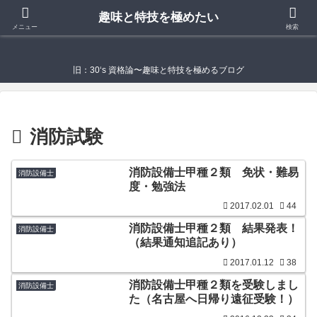
趣味と特技を極めたい
趣味と特技を極めたい
メニュー
検索
旧：30‘s 資格論〜趣味と特技を極めるブログ
消防試験
消防設備士甲種２類 免状・難易
消防設備士
度・勉強法
2017.02.01
44
消防設備士甲種２類 結果発表！
消防設備士
（結果通知追記あり）
2017.01.12
38
消防設備士甲種２類を受験しまし
消防設備士
た（名古屋へ日帰り遠征受験！）