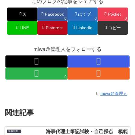
このブログの記事をシェアする
X
Facebook
はてブ
Pocket
0
0
0
LINE
Pinterest
LinkedIn
コピー
miwa＠管理人をフォローする
0
miwa＠管理人
関連記事
海事代理士筆記試験・自己採点 模範
海事代理士