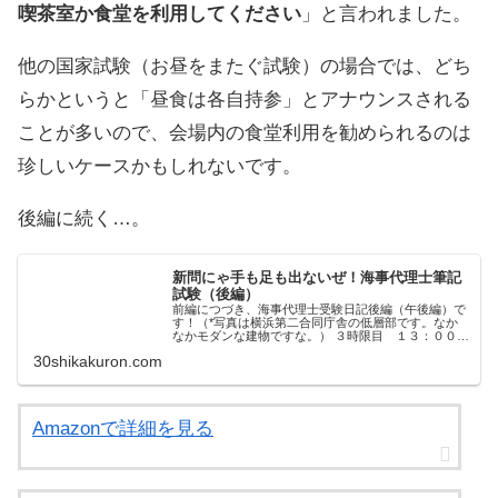
喫茶室か食堂を利用してください
」と言われました。
他の国家試験（お昼をまたぐ試験）の場合では、どち
らかというと「昼食は各自持参」とアナウンスされる
ことが多いので、会場内の食堂利用を勧められるのは
珍しいケースかもしれないです。
後編に続く…。
新問にゃ手も足も出ないぜ！海事代理士筆記
試験（後編）
前編につづき、海事代理士受験日記後編（午後編）で
す！（*写真は横浜第二合同庁舎の低層部です。なか
なかモダンな建物ですな。） ３時限目 １３：００～
１４：５０ 3時限目の科目は、「海上運送法」「港湾
30shikakuron.com
運送事業法」「内航海運業法」「港則法」「海洋...
Amazonで詳細を見る