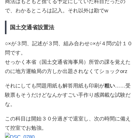
商法はもともと捨てる予定にしていた科目だったの
で、わかるところは記入。それ以外は勘でw
国土交通省設置法
○×が３問、記述が３問、組み合わせ○×が４問の計１０
問です。
せっかく本省（国土交通省海事局）所管の課を覚えた
のに地方運輸局の方しか出題されなくてショックorz
それにしても問題用紙も解答用紙も印刷が
粗い
……受
験票もそうだけどなんかすごい手作り感満載な試験だ
な。
この科目は開始３０分過ぎで退室し、次の時間に備え
て控室でお勉強。