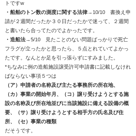
トですw
・船舶のトン数の測度に関する法律
→10/10 書換え申
請が２週間だったか３０日だったかで迷って、２週間
と書いたら合ってたのでよかったです。
・造船法
→5/10 見たことのない問題ばっかりで死亡
フラグが立ったかと思ったら、５点とれていてよかっ
たです。なんとか足を引っ張らずにすみました。
*ちなみに例の造船施設譲受許可申請書に記載しなけれ
ばならない事項５つは
（ア）申請者の名称及び主たる事務所の所在地、
（カ）事業の開始年月、（コ）譲り受けようとする施
設の名称及び所在地並びに当該施設に備える設備の概
要、（サ）譲り受けようとする相手方の氏名及び住
所、（セ）事業の種類
だそうです。