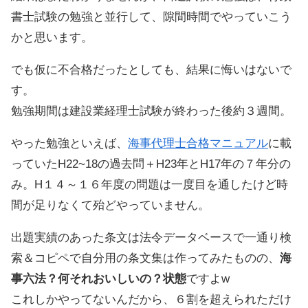
書士試験の勉強と並行して、隙間時間でやっていこう
かと思います。
でも仮に不合格だったとしても、結果に悔いはないで
す。
勉強期間は建設業経理士試験が終わった後約３週間。
やった勉強といえば、
海事代理士合格マニュアル
に載
っていたH22~18の過去問＋H23年とH17年の７年分の
み。H１４～１６年度の問題は一度目を通したけど時
間が足りなくて殆どやっていません。
出題実績のあった条文は法令データベースで一通り検
索＆コピペで自分用の条文集は作ってみたものの、
海
事六法？何それおいしいの？状態
ですよw
これしかやってないんだから、６割を超えられただけ