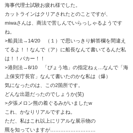
海事代理士試験お疲れ様でした。
カットラインはクリアされたとのことですが、
miwaさんは、商法で苦しんでいらっしゃるようです
ね。
>船員法→14/20 （１）で思いっきり解答欄を間違え
てるよ！！なんで（ア）に船長なんて書いてるんだ私
は！！バカー！！
>港則法→8/10 「びょう地」の指定ねぇ…なんで「海
上保安庁長官」なんて書いたのかな私は（爆）
気になったのは、この2箇所です。
どんな出題だったのでしょうか(笑)
>夕張メロン熊の着ぐるみがいましたw
これ、かなりリアルですよね。
ただ、私はこれ以上にリアルな展示物の
羆を知っていますが………………………