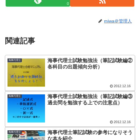
0
miwa＠管理人
関連記事
海事代理士試験勉強法（筆記試験編②
海事代理士
各科目の出題傾向分析）
2012.12.16
海事代理士試験勉強法（筆記試験編③
海事代理士
過去問を勉強する上での注意点）
2012.12.16
海事代理士筆記試験の参考になりそう
海事代理士
な本を紹介