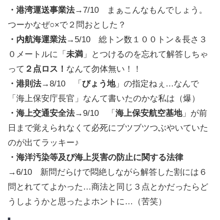
・港湾運送事業法
→7/10 まぁこんなもんでしょう。
つーかなぜ○×で２問おとした？
・内航海運業法
→5/10 総トン数１００トン＆長さ３
０メートルに「
未満
」とつけるのを忘れて解答しちゃ
って
２点ロス！
なんて勿体無い！！
・港則法
→8/10 「
びょう地
」の指定ねぇ…なんで
「海上保安庁長官」なんて書いたのかな私は（爆）
・海上交通安全法
→9/10 「
海上保安航空基地
」が前
日まで覚えられなくて必死にブツブツつぶやいていた
のが出てラッキー♪
・海洋汚染等及び海上災害の防止に関する法律
→6/10 新問だらけで悶絶しながら解答した割には６
問とれててよかった…商法と同じ３点とかだったらど
うしようかと思ったよホントに…（苦笑）