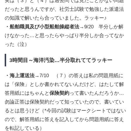
実は（３）と（４）は過去問では見たことがない問題
だったと思うんですが、社労士試験で勉強した派遣法
の知識で解いたら合っていました。ラッキー♪
・船舶職員及び小型船舶操縦者法
→9/20 半分しか解
けなかった…と思ったらやっぱり半分しか合ってなか
った（泣）
3時間目～海洋汚染…半分取れててラッキー
・海上運送法
→7/10 （７）の答えは私の問題用紙に
は「保険」としか書かれてないんだけど、はたして解
答用紙にはちゃんと
保険契約
って書いたんだろうか…
勿論正答は保険契約だって知っていたので、書いてい
るとは思うけど（*今回の試験はマークシートではない
ので、解答用紙に答えを記入してから問題用紙に答え
を転記している）