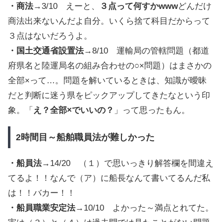
・商法
→3/10 えーと、
３点って何すかwww
どんだけ
商法出来ないんだよ自分。いくら捨て科目だからって
３点はないだろうよ。
・国土交通省設置法
→8/10 運輸局の管轄問題（都道
府県名と陸運局名の組み合わせの○×問題）はまさかの
全部×って…。問題を解いているときは、知識が曖昧
だと判断に迷う県をピックアップしてきたなという印
象。「
え？全部×でいいの？
」って思ったもん。
2時間目～船舶職員法が難しかった
・船員法
→14/20 （１）で思いっきり解答欄を間違え
てるよ！！なんで（ア）に船長なんて書いてるんだ私
は！！バカー！！
・船員職業安定法
→10/10 よかった～満点とれてた。