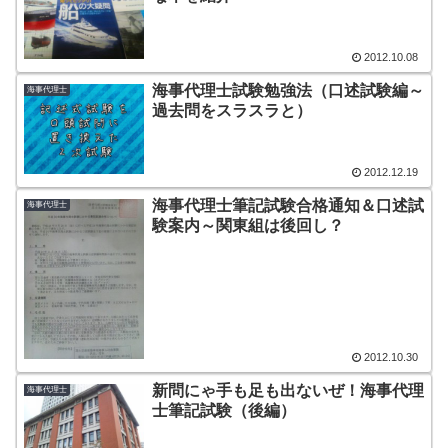
2012.10.08
海事代理士試験勉強法（口述試験編～
海事代理士
過去問をスラスラと）
2012.12.19
海事代理士筆記試験合格通知＆口述試
海事代理士
験案内～関東組は後回し？
2012.10.30
新問にゃ手も足も出ないぜ！海事代理
海事代理士
士筆記試験（後編）