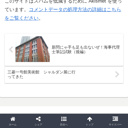
このサイトはスパムを低減するために Akismet を使っ
ています。
コメントデータの処理方法の詳細はこちら
をご覧ください
。
新問にゃ手も足も出ないぜ！海事代理
士筆記試験（後編）
三菱一号館美術館 シャルダン展に行
ってきた
Copyright © 2008-2026 趣味と特技を極めたい All Rights
ホーム
シェア
目次へ
トップ
サイドバー