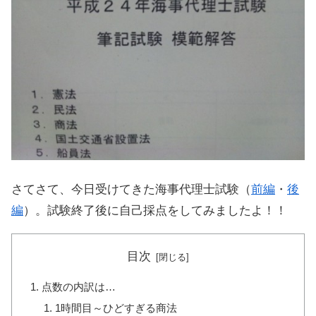
さてさて、今日受けてきた海事代理士試験（
前編
・
後
編
）。試験終了後に自己採点をしてみましたよ！！
目次
点数の内訳は…
1時間目～ひどすぎる商法