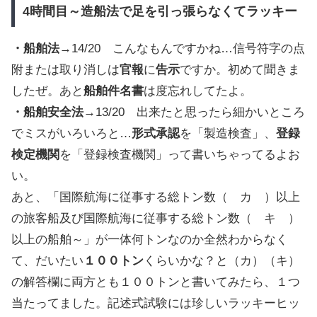
4時間目～造船法で足を引っ張らなくてラッキー
・船舶法
→14/20 こんなもんですかね…信号符字の点
附または取り消しは
官報
に
告示
ですか。初めて聞きま
したぜ。あと
船舶件名書
は度忘れしてたよ。
・船舶安全法
→13/20 出来たと思ったら細かいところ
でミスがいろいろと…
形式承認
を「製造検査」、
登録
検定機関
を「登録検査機関」って書いちゃってるよお
い。
あと、「国際航海に従事する総トン数（ カ ）以上
の旅客船及び国際航海に従事する総トン数（ キ ）
以上の船舶～」が一体何トンなのか全然わからなく
て、だいたい
１００トン
くらいかな？と（カ）（キ）
の解答欄に両方とも１００トンと書いてみたら、１つ
当たってました。記述式試験には珍しいラッキーヒッ