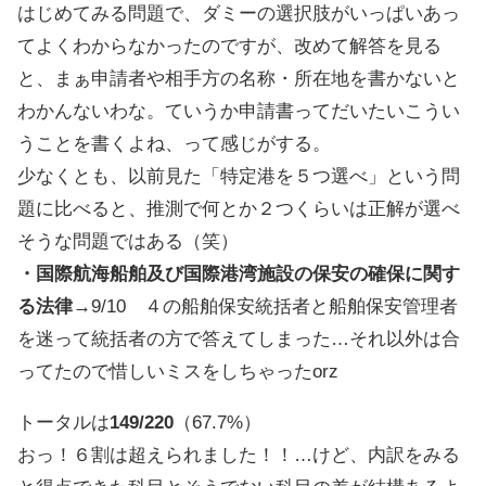
はじめてみる問題で、ダミーの選択肢がいっぱいあっ
てよくわからなかったのですが、改めて解答を見る
と、まぁ申請者や相手方の名称・所在地を書かないと
わかんないわな。ていうか申請書ってだいたいこうい
うことを書くよね、って感じがする。
少なくとも、以前見た「特定港を５つ選べ」という問
題に比べると、推測で何とか２つくらいは正解が選べ
そうな問題ではある（笑）
・国際航海船舶及び国際港湾施設の保安の確保に関す
る法律
→9/10 ４の船舶保安統括者と船舶保安管理者
を迷って統括者の方で答えてしまった…それ以外は合
ってたので惜しいミスをしちゃったorz
トータルは
149/220
（67.7%）
おっ！６割は超えられました！！…けど、内訳をみる