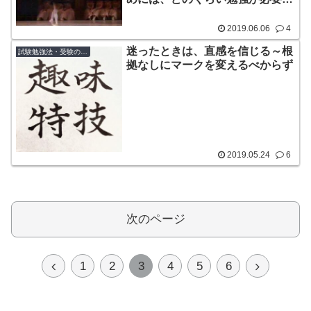
のか？
2019.06.06
4
迷ったときは、直感を信じる～根
試験勉強法・受験のコツ
拠なしにマークを変えるべからず
2019.05.24
6
次のページ
前
次
1
2
3
4
5
6
へ
へ