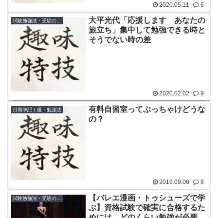
2020.05.11
6
大平光代「応援します あなたの
試験勉強法・受験のコツ
旅立ち」集中して勉強できる時と
そうでない時の差
2020.02.02
9
有料自習室ってぶっちゃけどうな
日商簿記１級・勉強法
の？
2019.09.06
8
【バレエ漫画・トゥシューズで学
試験勉強法・受験のコツ
ぶ】資格試験で確実に合格するた
めには、どのくらい勉強が必要な