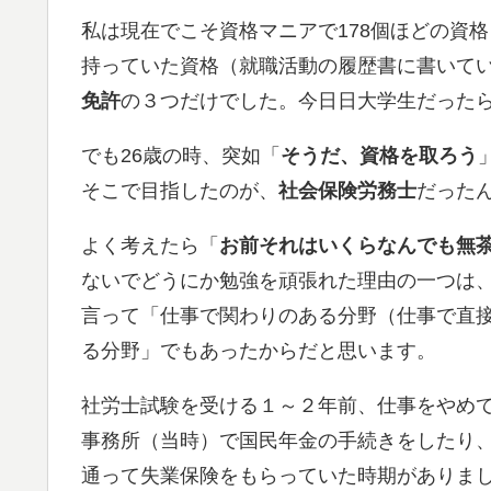
私は現在でこそ資格マニアで178個ほどの資
持っていた資格（就職活動の履歴書に書いて
免許
の３つだけでした。今日日大学生だったら
でも26歳の時、突如「
そうだ、資格を取ろう
そこで目指したのが、
社会保険労務士
だった
よく考えたら「
お前それはいくらなんでも無
ないでどうにか勉強を頑張れた理由の一つは
言って「仕事で関わりのある分野（仕事で直
る分野」でもあったからだと思います。
社労士試験を受ける１～２年前、仕事をやめ
事務所（当時）で国民年金の手続きをしたり
通って失業保険をもらっていた時期がありま