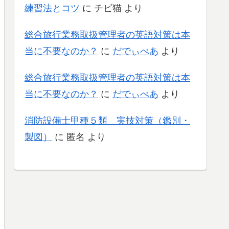
練習法とコツ
に
チビ猫
より
総合旅行業務取扱管理者の英語対策は本
当に不要なのか？
に
だでぃべあ
より
総合旅行業務取扱管理者の英語対策は本
当に不要なのか？
に
だでぃべあ
より
消防設備士甲種５類 実技対策（鑑別・
製図）
に
匿名
より