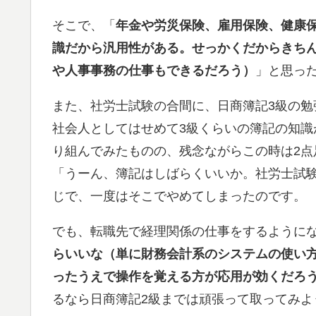
そこで、「
年金や労災保険、雇用保険、健康
識だから汎用性がある。せっかくだからきち
や人事事務の仕事もできるだろう）
」と思っ
また、社労士試験の合間に、日商簿記3級の勉
社会人としてはせめて3級くらいの簿記の知
り組んでみたものの、残念ながらこの時は2点
「うーん、簿記はしばらくいいか。社労士試
じで、一度はそこでやめてしまったのです。
でも、転職先で経理関係の仕事をするように
らいいな（単に財務会計系のシステムの使い
ったうえで操作を覚える方が応用が効くだろ
るなら日商簿記2級までは頑張って取ってみよ