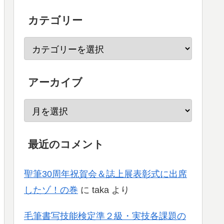
カテゴリー
アーカイブ
最近のコメント
聖筆30周年祝賀会＆誌上展表彰式に出席
したゾ！の巻
に
taka
より
毛筆書写技能検定準２級・実技各課題の