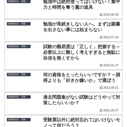
勉強中は絶対使ってはいけない！集中
試験勉強法・受験のコツ
力と時間を奪う魔の道具
2012.08.30
勉強が長続きしない人へ。まずは願書
試験勉強法・受験のコツ
を出さない事には始まらない
2012.07.16
試験の難易度は「正しく」把握する～
試験勉強法・受験のコツ
必要以上に難しく考えすぎると無駄に
自信を無くすから
2022.01.27
何の資格をとったらいいですか？～損
試験勉強法・受験のコツ
得よりも「好きか嫌いか」で選ぼう
2013.09.21
過去問題集がない試験はどうやって対
試験勉強法・受験のコツ
策したらいいか？
2021.05.27
受験票以外に絶対忘れてはいけないモ
試験勉強法・受験のコツ
ノって何だろう？