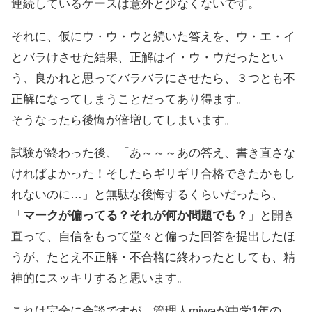
連続しているケースは意外と少なくないです。
それに、仮にウ・ウ・ウと続いた答えを、ウ・エ・イ
とバラけさせた結果、正解はイ・ウ・ウだったとい
う、良かれと思ってバラバラにさせたら、３つとも不
正解になってしまうことだってあり得ます。
そうなったら後悔が倍増してしまいます。
試験が終わった後、「あ～～～あの答え、書き直さな
ければよかった！そしたらギリギリ合格できたかもし
れないのに…」と無駄な後悔するくらいだったら、
「
マークが偏ってる？それが何か問題でも？
」と開き
直って、自信をもって堂々と偏った回答を提出したほ
うが、たとえ不正解・不合格に終わったとしても、精
神的にスッキリすると思います。
これは完全に余談ですが、管理人miwaが中学1年の