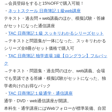
→会員登録をすると15%OFFで購入可能！
・
ネットスクール 日商簿記１級web講座
テキスト・過去問＋web講義のほか、模擬試験・答練
がセットになった通信講座
・
TAC 日商簿記１級 スッキリわかるシリーズセット
→テキストと問題集が一体になった、スッキリわかる
シリーズ全8冊がセット価格で購入可
・
TAC 日商簿記 独学道場 1級【ロングラン】フルパッ
ク
→テキスト・問題集・過去問のほか、web講義、会場
でも受講できる答練・模擬試験がセットになった、独
学者向けのお得なパック
・
TAC 日商簿記１級通学・通信講座
通学・DVD・web通信講座が開講。
本科生・通学講座にはWebフォローが標準装備、自習