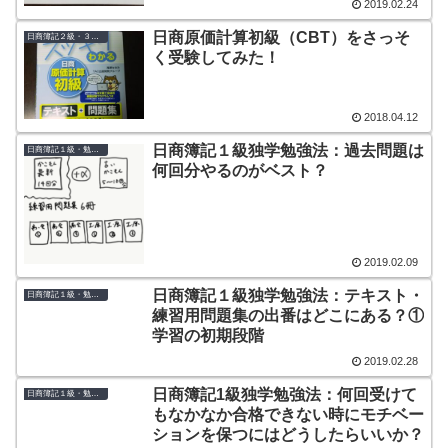
2019.02.24
日商原価計算初級（CBT）をさっそ
日商簿記２級・３級・初級
く受験してみた！
2018.04.12
日商簿記１級独学勉強法：過去問題は
日商簿記１級・勉強法
何回分やるのがベスト？
2019.02.09
日商簿記１級独学勉強法：テキスト・
日商簿記１級・勉強法
練習用問題集の出番はどこにある？①
学習の初期段階
2019.02.28
日商簿記1級独学勉強法：何回受けて
日商簿記１級・勉強法
もなかなか合格できない時にモチベー
ションを保つにはどうしたらいいか？