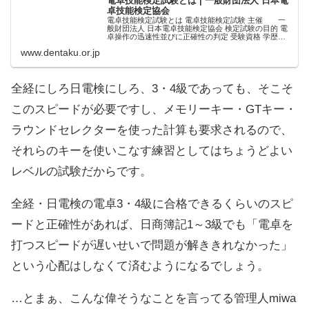
電卓技能検定試験とは | 一般財団法人 日本電
卓技能検定協会
電卓技能検定試験とは 電卓技能検定試験 主催 一
般財団法人 日本電卓技能検定協会 検定試験の目的 電
卓操作の迅速性並びに正確性の判定 受験資格 学歴・
年齢・国籍に制限はありません 使用電卓機種 速算用
www.dentaku.or.jp
電卓（12桁） 検定試験日程（2026
全経にしろ日電検にしろ、3・4級であっても、そこそ
このスピードが必要ですし、メモリーキー・GTキー・
ラウンドセレクターを使った計算も要求されるので、
それらのキーを使いこなす練習としてはちょうどよい
レベルの試験だからです。
全経・日電検の電卓3・4級に合格できるくらいのスピ
ードと正確性があれば、日商簿記1～3級でも「電卓を
打つスピードが遅いせいで問題が解ききれなかった」
という心配はしなくて済むようになるでしょう。
…とまぁ、こんな偉そうなことを言ってる管理人miwa