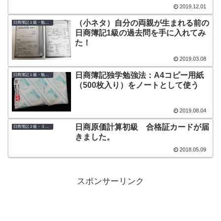
2019.12.01
（小ネタ）自分の両親が生まれる前の
日商簿記１級・勉強法
日商簿記1級の過去問を手に入れてみ
た！
2019.03.08
日商簿記独学勉強法：A4コピー用紙
日商簿記１級・勉強法
（500枚入り）をノートとして使う
2019.08.04
日商原価計算初級 合格証カードが届
日商簿記２級・３級・初級
きました。
2018.05.09
スポンサーリンク