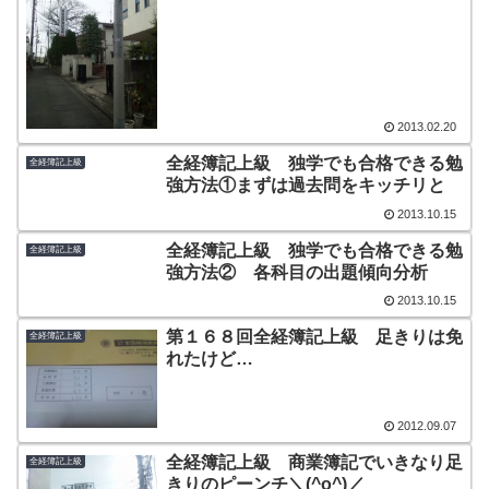
2013.02.20
全経簿記上級 独学でも合格できる勉
全経簿記上級
強方法①まずは過去問をキッチリと
2013.10.15
全経簿記上級 独学でも合格できる勉
全経簿記上級
強方法② 各科目の出題傾向分析
2013.10.15
第１６８回全経簿記上級 足きりは免
全経簿記上級
れたけど…
2012.09.07
全経簿記上級 商業簿記でいきなり足
全経簿記上級
きりのピーンチ＼(^o^)／