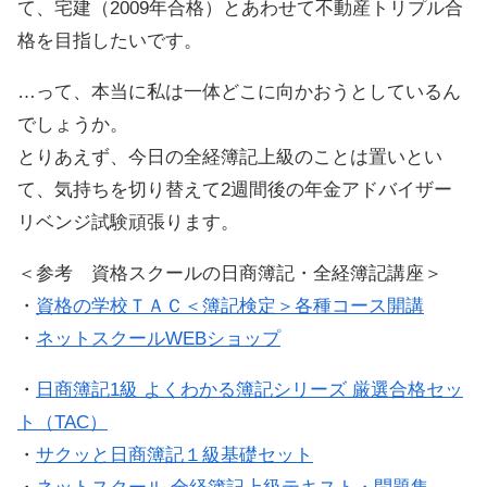
て、宅建（2009年合格）とあわせて不動産トリプル合
格を目指したいです。
…って、本当に私は一体どこに向かおうとしているん
でしょうか。
とりあえず、今日の全経簿記上級のことは置いとい
て、気持ちを切り替えて2週間後の年金アドバイザー
リベンジ試験頑張ります。
＜参考 資格スクールの日商簿記・全経簿記講座＞
・
資格の学校ＴＡＣ＜簿記検定＞各種コース開講
・
ネットスクールWEBショップ
・
日商簿記1級 よくわかる簿記シリーズ 厳選合格セッ
ト（TAC）
・
サクッと日商簿記１級基礎セット