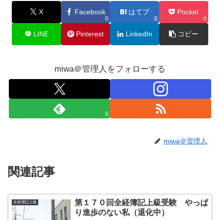
X
Facebook
はてブ
Pocket
0
0
0
LINE
Pinterest
LinkedIn
コピー
miwa＠管理人をフォローする
0
miwa＠管理人
関連記事
第１７０回全経簿記上級受験 やっぱ
全経簿記上級
り進歩のない私（退化中）