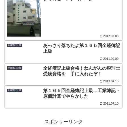
2012.07.08
あっさり落ちたよ第１６５回全経簿記
全経簿記上級
上級
2011.09.09
全経簿記上級合格！ねんがんの税理士
全経簿記上級
受験資格を 手に入れたぞ！
2013.04.15
第１６５回全経簿記上級…工業簿記・
全経簿記上級
原価計算でやらかした
2011.07.10
スポンサーリンク