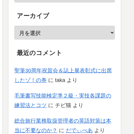
アーカイブ
最近のコメント
聖筆30周年祝賀会＆誌上展表彰式に出席
したゾ！の巻
に
taka
より
毛筆書写技能検定準２級・実技各課題の
練習法とコツ
に
チビ猫
より
総合旅行業務取扱管理者の英語対策は本
当に不要なのか？
に
だでぃべあ
より