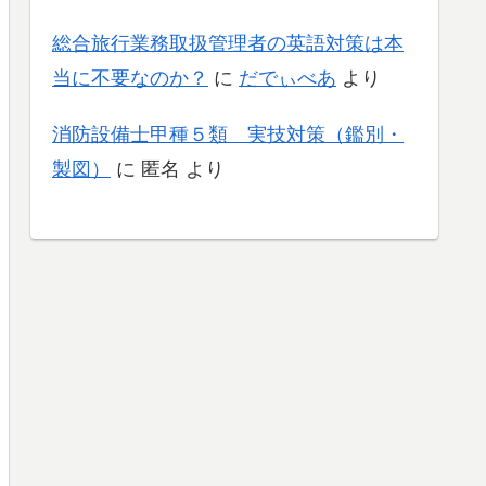
総合旅行業務取扱管理者の英語対策は本
当に不要なのか？
に
だでぃべあ
より
消防設備士甲種５類 実技対策（鑑別・
製図）
に
匿名
より