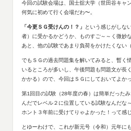
今回の試験会場は、国士舘大学（世田谷キャ
何気に初めて行く会場だわ〜。
「今更ＳＧ受けんの！？」
という感じがしな
者）に受かるかどうか、ものすご～～く微妙な
あと、他の試験であまり負荷をかけたくない
でもＳＧの過去問題集を解いてみると、暫く
いるところが多いし、午後問題も問題文が長
かかる）ので、今回はＳＧにしておいてよか
第1回目の試験（28年度の春）は簡単だった
んだでレベル２に位置している試験なんだな
ホント３年前に受けてりゃよかった！って感じ
とゆーわけで、これが新元号（令和）元年に