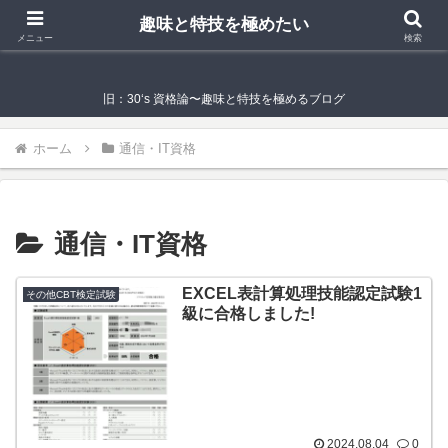
趣味と特技を極めたい
趣味と特技を極めたい
メニュー
検索
旧：30‘s 資格論〜趣味と特技を極めるブログ
ホーム
通信・IT資格
通信・IT資格
EXCEL表計算処理技能認定試験1
その他CBT検定試験
級に合格しました!
2024.08.04
0