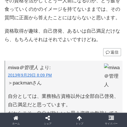
その資格を活かしてどう一人前になるのか、どう飯を
食っていくのかのイメージを持てないままでは、その
質問に正面から答えたことにはならないと思います。
資格取得が趣味、自己啓発、あるいは自己満足だけな
ら、もちろんそれはそれでよいですけどね。
返信
miwa＠管理人
より:
2013年9月29日 8:09 PM
＞packmanさん
自分としては、業務独占資格以外は全部自己啓発、
自己満足だと思っています。
だからこそ、自分が欲しいと思う資格や勉強してみ
たいことがあるのなら、誰がなんて言おうが遠慮せ
ホーム
シェア
トップ
サイドバー