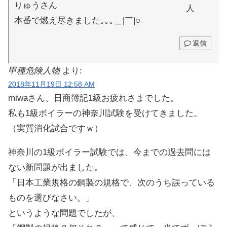
りゅうさん
本番で燃え尽きました｡｡｡＿|￣|○
返信
甲種危険人物
より:
2018年11月19日 12:58 AM
miwaさん、日商簿記1級お疲れさまでした。
私も1級ボイラーの神奈川試験を受けてきました。
（実質消化試合ですｗ）
神奈川の1級ボイラー試験では、今までの過去問には
ない新問題が出ました。
「日本工業規格の鋼製の規格で、次のうち誤っている
ものを選びなさい。」
というような問題でしたが、