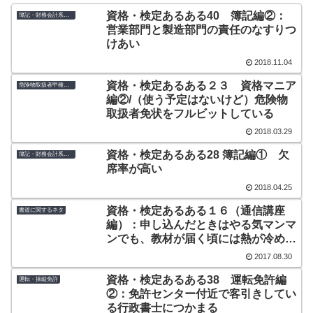
資格・検定あるある40 簿記編②：
簿記・財務会計系資格
営業部門と製造部門の責任のなすりつ
けあい
2018.11.04
資格・検定あるある２３ 資格マニア
危険物取扱者甲種・乙種
編②/（使う予定はないけど）危険物
取扱者免状をフルビットしている
2018.03.29
資格・検定あるある28 簿記編① 欠
簿記・財務会計系資格
席率が高い
2018.04.25
資格・検定あるある１６（通信講座
書道に関するネタ
編）：申し込んだときはやる気マンマ
ンでも、教材が届く頃には熱が冷めて
いる
2017.08.30
資格・検定あるある38 運転免許編
運転・操縦免許
②：免許センター付近で客引きしてい
る行政書士につかまる