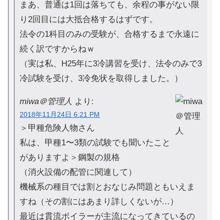
まあ、普通は1回は落ちても、余程の事がない限
り2回目には大抵合格するはずです。
法令の1科目のみの受験が、合格するまで永遠に
続く訳ですからねｗ
（実は私、H25年に3冷講習を受け、法令のみで3
冷試験を受け、3冷免状を取得しました。）
miwa＠管理人
より:
2018年11月24日 6:21 PM
＞甲種危険人物さん
私は、甲種1〜3類の試験でも聞いたこと
がありますよ＞鋼製の規格
（消火設備の配管に関連して）
機械系の種目では割とおなじみ問題ともいえま
すね（その割にはあまり詳しくないが…）
最近は貫流ボイラーが主流になってきているの