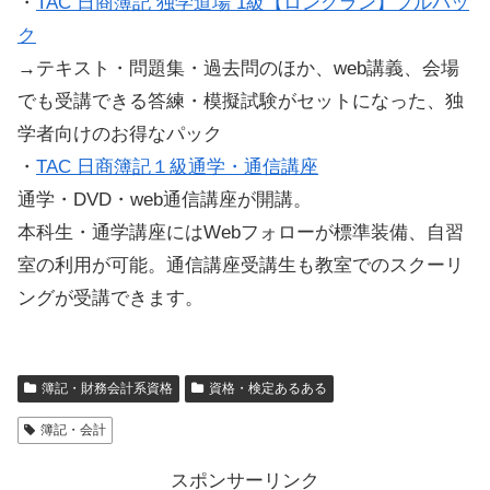
・
TAC 日商簿記 独学道場 1級【ロングラン】フルパッ
ク
→テキスト・問題集・過去問のほか、web講義、会場
でも受講できる答練・模擬試験がセットになった、独
学者向けのお得なパック
・
TAC 日商簿記１級通学・通信講座
通学・DVD・web通信講座が開講。
本科生・通学講座にはWebフォローが標準装備、自習
室の利用が可能。通信講座受講生も教室でのスクーリ
ングが受講できます。
簿記・財務会計系資格
資格・検定あるある
簿記・会計
スポンサーリンク