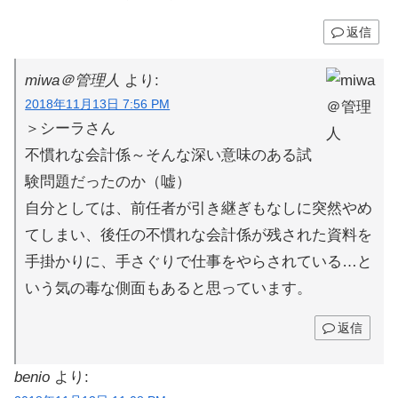
返信
miwa＠管理人
より:
2018年11月13日 7:56 PM
＞シーラさん
不慣れな会計係～そんな深い意味のある試
験問題だったのか（嘘）
自分としては、前任者が引き継ぎもなしに突然やめ
てしまい、後任の不慣れな会計係が残された資料を
手掛かりに、手さぐりで仕事をやらされている…と
いう気の毒な側面もあると思っています。
返信
benio
より: