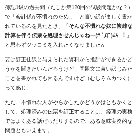
簿記1級の過去問（たしか第120回の試験問題かな？）
で「会計係が不慣れのため…」と言い訳がましく書か
れているのを見たとき、「
そんな不慣れな奴に複雑な
計算を伴う伝票を処理させんじゃねー(# ﾟДﾟ)ﾑｷｰ！
」
と思わずツッコミを入れたくなりましたw
要は訂正仕訳と与えられた資料から推計ができるかど
うかを聞きたいんだろうけど、問題文に言い訳じみた
ことを書かれても困るんですけど（むしろムカつく）
って感じ。
ただ、不慣れな人がやらかしたかどうかはともかくと
して、処理済みの伝票を訂正することは、経理の実務
ではよくある話だったりするので、ある意味実務的な
問題ともいえます。