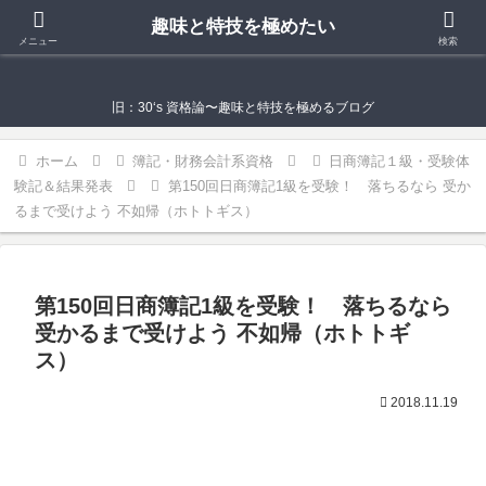
趣味と特技を極めたい
趣味と特技を極めたい
メニュー
検索
旧：30‘s 資格論〜趣味と特技を極めるブログ
ホーム
簿記・財務会計系資格
日商簿記１級・受験体
験記＆結果発表
第150回日商簿記1級を受験！ 落ちるなら 受か
るまで受けよう 不如帰（ホトトギス）
第150回日商簿記1級を受験！ 落ちるなら
受かるまで受けよう 不如帰（ホトトギ
ス）
2018.11.19