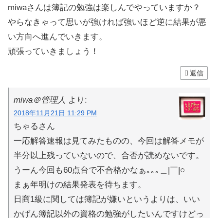
miwaさんは簿記の勉強は楽しんでやっていますか？
やらなきゃって思いが強ければ強いほど逆に結果が悪
い方向へ進んでいきます。
頑張っていきましょう！
返信
miwa＠管理人
より:
2018年11月21日 11:29 PM
ちゃるさん
一応解答速報は見てみたものの、今回は解答メモが
半分以上残っていないので、合否が読めないです。
うーん今回も60点台で不合格かなぁ｡｡｡＿|￣|○
まぁ年明けの結果発表を待ちます。
日商1級に関しては簿記が嫌いというよりは、いい
かげん簿記以外の資格の勉強がしたいんですけどっ