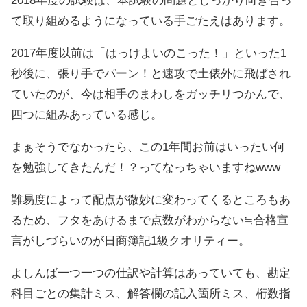
2018年度の試験は、本試験の問題としっかり向き合っ
て取り組めるようになっている手ごたえはあります。
2017年度以前は「はっけよいのこった！」といった1
秒後に、張り手でパーン！と速攻で土俵外に飛ばされ
ていたのが、今は相手のまわしをガッチリつかんで、
四つに組みあっている感じ。
まぁそうでなかったら、この1年間お前はいったい何
を勉強してきたんだ！？ってなっちゃいますねwww
難易度によって配点が微妙に変わってくるところもあ
るため、フタをあけるまで点数がわからない≒合格宣
言がしづらいのが日商簿記1級クオリティー。
よしんば一つ一つの仕訳や計算はあっていても、勘定
科目ごとの集計ミス、解答欄の記入箇所ミス、桁数指