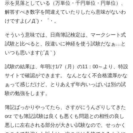
示を見落としている（万単位・千円単位・円単位）、
解答すべき数字を間違えていたりしたら意味がないわ
けですよ(ノД`)・゜・。
そういう意味では、日商簿記検定は、マークシート式
試験と比べると、段違いに神経を使う試験だなぁ…と
いつも思います(;´Д｀)
試験の結果は、年明け1/7（月）の11：00～より、特設
サイトで確認ができます。 なんとなく不合格濃厚かな
ぁって感じだけど、とりあえず年内いっぱいは別の試
験の勉強をします。
簿記ばっかりやってたら、さすがにうんざりしてきた
orz でも簿記試験は良くも悪くも問題との相性の良し
悪しに左右される部分が大きい試験なので、せっかく