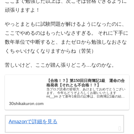
ここまで勉強した以上は、次こそは合格できるように
頑張りますよ！
やっとまともに試験問題が解けるようになったのに、
ここでやめるのはもったいなさすぎる。 それに下手に
数年単位で中断すると、またゼロから勉強しなおさな
くちゃいけなくなりますからね（苦笑）
苦しいけど、ここが踏ん張りどころ…なのかな。
【合格！？】第150回日商簿記1級 運命の合
格発表【それとも不合格！？】
当ブログ読者の皆様方、あけましておめでとうござい
ます。 今年もどうぞよろしくお願いいたします
m(__)m さて新年1発目の記事は、日商簿記1級の結果
発表です。 昨年11月18日に受験した日商簿記1級の結
30shikakuron.com
果を、東京商工会議所の「WEB成績票サ...
Amazonで詳細を見る