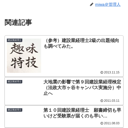
miwa＠管理人
関連記事
（参考）建設業経理士2級の出題傾向
建設業経理士
も調べてみた。
2013.11.15
大地震の影響で第９回建設業経理検定
建設業経理士
（法政大市ヶ谷キャンパス実施分）中
止へ
2011.03.11
第１０回建設業経理士 願書締切も早
建設業経理士
いけど受験票が届くのも早い…
2011.08.03