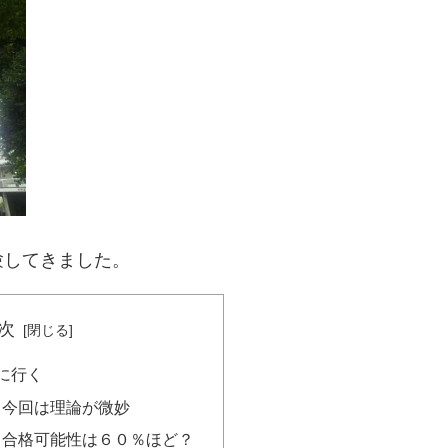
験してきました。
次
に行く
、今回は理論が微妙
～合格可能性は６０％ほど？