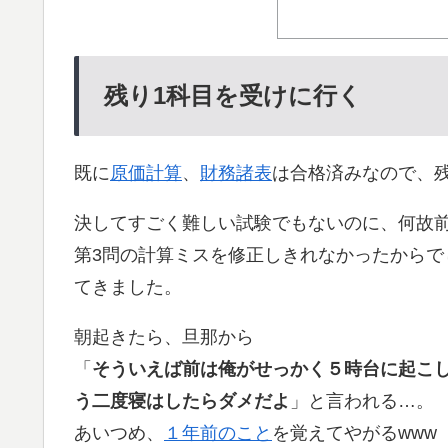
残り1科目を受けに行く
既に
原価計算
、
財務諸表
は合格済みなので、
決してすごく難しい試験でもないのに、何故
第3問の計算ミスを修正しきれなかったから
てきました。
朝起きたら、旦那から
「
そういえば前は俺がせっかく５時台に起こ
う二度寝はしたらダメだよ
」と言われる…。
あいつめ、
１年前のこと
を覚えてやがるwww