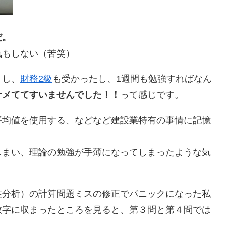
だ。
気もしない（苦笑）
うし、
財務2級
も受かったし、1週間も勉強すればなん
ナメててすいませんでした！！
って感じです。
平均値を使用する、などなど建設業特有の事情に記憶
しまい、理論の勉強が手薄になってしまったような気
性分析）の計算問題ミスの修正でパニックになった私
数字に収まったところを見ると、第３問と第４問では