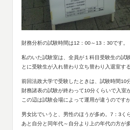
財務分析の試験時間は12：00～13：30です。
私のいた試験室は、全員が１科目受験生の試
とに受験生が入れ替わり立ち替わり入退室す
前回法政大学で受験したときは、試験時間10
財務諸表の試験が終わって10分くらいで入室
この辺は試験会場によって運用が違うのです
男女比でいうと、男性のほうが多め。7：3く
あと自分と同年代～自分より上の年代の方が