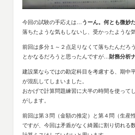
今回の試験の手応えは…
うーん。何とも微妙
落ちたような気もしないし、受かったような
前回は多分１～２点足りなくて落ちたんだろ
とかなるだろうと思ったんですが…
財務分析
建設業ならではの勘定科目を考慮する、期中
が混乱してしまいました。
おかげで計算問題練習に大半の時間を使って
がします。
前回は第３問（金額の推定）と第４問（生産
ですが、今回は矛盾がなく綺麗に割り切れる
計算ミスはしていないと思います。