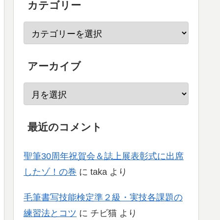
カテゴリー
アーカイブ
最近のコメント
聖筆30周年祝賀会＆誌上展表彰式に出席
したゾ！の巻
に
taka
より
毛筆書写技能検定準２級・実技各課題の
練習法とコツ
に
チビ猫
より