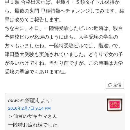
甲１類 合格出来れば、甲種４・５類タイトル保持か
ら、最後の鬼門 甲種特類へチャレンジしてみます。結
果は改めてご報告します。
ちなみに、本日、一陸特受験したビルの近隣は、駿台
予備校ビルが怒涛のように建ち、大学受験の学生の
方々もいましたね。一陸特受験ビルでは、階違いで、
津田塾大受験も実施されていました。どうりで女の子
が多いわけですね。当たり前ですが、この時期は大学
受験の季節でもありますね。
返信
miwa＠管理人
より:
2016年2月7日 9:14 PM
＞仙台のザキヤマさん
一陸特お疲れ様でした。