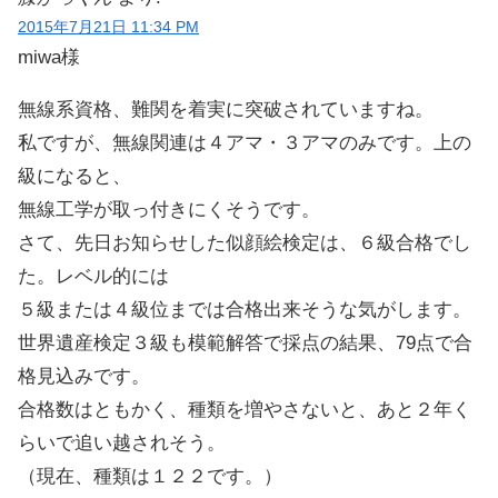
2015年7月21日 11:34 PM
miwa様
無線系資格、難関を着実に突破されていますね。
私ですが、無線関連は４アマ・３アマのみです。上の
級になると、
無線工学が取っ付きにくそうです。
さて、先日お知らせした似顔絵検定は、６級合格でし
た。レベル的には
５級または４級位までは合格出来そうな気がします。
世界遺産検定３級も模範解答で採点の結果、79点で合
格見込みです。
合格数はともかく、種類を増やさないと、あと２年く
らいで追い越されそう。
（現在、種類は１２２です。）