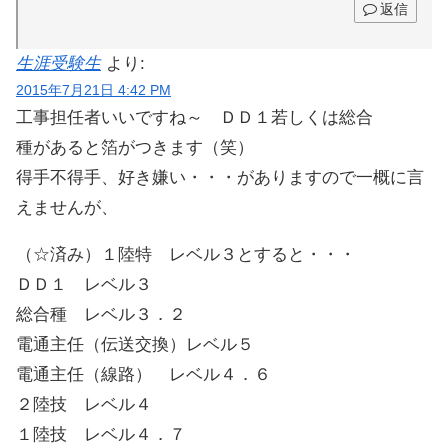
返信
生涯受験生
より:
2015年7月21日 4:42 PM
工事担任者いいですね～ ＤＤ１若しくは総合
種があると箔がつきます（笑）
得手不得手、好き嫌い・・・がありますので一概に言
えませんが、
（☆済み）１陸特 レベル３とすると・・・
ＤＤ１ レベル３
総合種 レベル３．２
電通主任（伝送交換）レベル５
電通主任（線路） レベル４．６
２陸技 レベル４
１陸技 レベル４．７