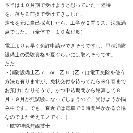
本当は１０月期で受けようと思っていた一陸特
を、落ちる前提で受けてきました。
速報を元に自己採点したら、工学が２問ミス、法規満
点でした。（全体で－１０点程度）
電工よりも早く免許申請ができそうですし、甲種消防
設備士の受験資格を夏ぐらいには取れそうです。
ただ、
・消防設備士乙７ or 乙６（乙７は電工免除を使う
方法も有りますが、免状交付を待ってたら来年春まで
お預けになりそうで、かつ申込期間から逆算して８
月・９月が無試験になってしまうので、受けようか悩
み中です。でも、直近では電車で３時間半かかる会場
なのでまた考えモノです。）
・航空特殊無線技士