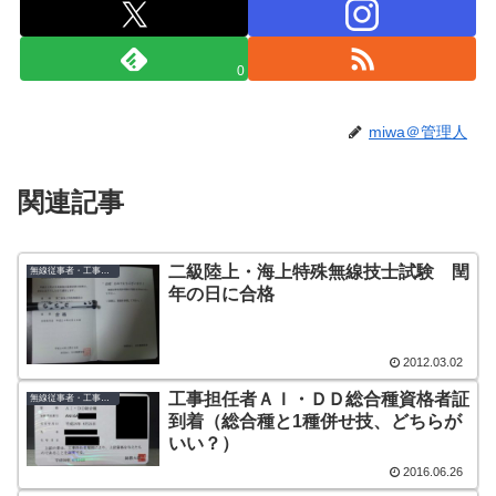
0
miwa＠管理人
関連記事
二級陸上・海上特殊無線技士試験 閏
無線従事者・工事担任者
年の日に合格
2012.03.02
工事担任者ＡＩ・ＤＤ総合種資格者証
無線従事者・工事担任者
到着（総合種と1種併せ技、どちらが
いい？）
2016.06.26