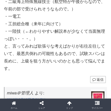
・二級海上特殊無線技士（航空特が午後からなので、
午前の部で受けられそうなもので。）
・一電工
・工担総合種（来年に向けて）
・一陸技（←わかりやすい解説本が少なくて当面無理
っぽい・・・。）
と、言ってみれば欲張りな考えばかりが右往左往して
いて、最悪共倒れの可能性もあるので、試験スパンは
長めに、上級を狙う方がいいのかとも思って悩んでま
す。
返信
miwa＠管理人
より:
2016年6月13日 7:21 PM
＞88＿73さん
ホーム
シェア
トップ
サイドバー