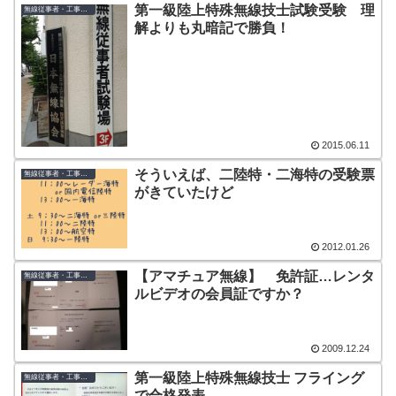
第一級陸上特殊無線技士試験受験 理
無線従事者・工事担任者
解よりも丸暗記で勝負！
2015.06.11
そういえば、二陸特・二海特の受験票
無線従事者・工事担任者
がきていたけど
2012.01.26
【アマチュア無線】 免許証…レンタ
無線従事者・工事担任者
ルビデオの会員証ですか？
2009.12.24
第一級陸上特殊無線技士 フライング
無線従事者・工事担任者
で合格発表