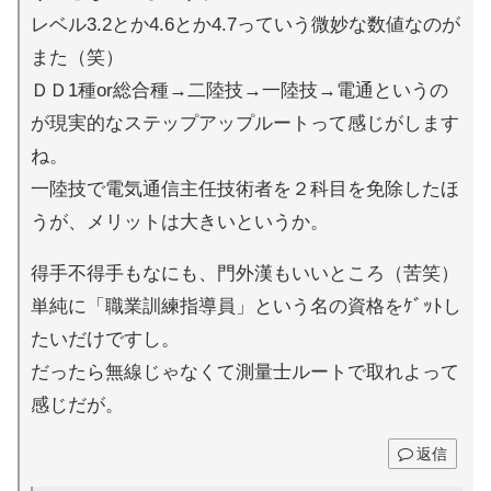
レベル3.2とか4.6とか4.7っていう微妙な数値なのが
また（笑）
ＤＤ1種or総合種→二陸技→一陸技→電通というの
が現実的なステップアップルートって感じがします
ね。
一陸技で電気通信主任技術者を２科目を免除したほ
うが、メリットは大きいというか。
得手不得手もなにも、門外漢もいいところ（苦笑）
単純に「職業訓練指導員」という名の資格をｹﾞｯﾄし
たいだけですし。
だったら無線じゃなくて測量士ルートで取れよって
感じだが。
返信