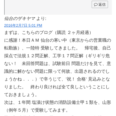
返信
仙台のザキヤマ
より:
2016年2月7日 5:01 PM
まずは、こちらのブログ（購読 ２ヶ月経過）
に感謝！本日ＡＭ 仙台の寒い中（東京からの営業職の
転勤族）、一陸特 受験してきました。 帰宅後、自己
採点で法規１２問正解、工学１７問正解（ギリギリ危
ない！ 未回答問題は、試験前日 問題だけを見て、意
識的に解かない問題に限って何故、出題されるのでし
ょうかね．．．）で辛うじて、‘祝！ 合格‘ 見込みとな
りました。 終わり良ければ全て良しということにし
ておきましょう。
次は、１年間 塩漬け状態の消防設備士甲１類を、山形
（例年５月）で受験してみます。