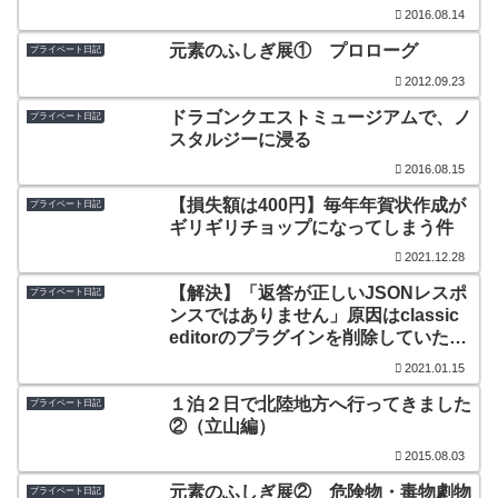
2016.08.14
元素のふしぎ展① プロローグ
プライベート日記
2012.09.23
ドラゴンクエストミュージアムで、ノ
プライベート日記
スタルジーに浸る
2016.08.15
【損失額は400円】毎年年賀状作成が
プライベート日記
ギリギリチョップになってしまう件
2021.12.28
【解決】「返答が正しいJSONレスポ
プライベート日記
ンスではありません」原因はclassic
editorのプラグインを削除していたか
らでした。
2021.01.15
１泊２日で北陸地方へ行ってきました
プライベート日記
②（立山編）
2015.08.03
元素のふしぎ展② 危険物・毒物劇物
プライベート日記