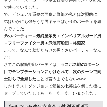
ャラ（イーストガードや帝国軽装歩兵男とか）を好ん
で使っていました。
で、ビジュアル重視の面食い野郎の私とは対照的に、
弟はいかにも強そうな男キャラばかりのパーティを組
んでました。
弟のパーティー→
最終皇帝男＋インペリアルガード男
＋フリーファイター男＋武装商船団＋格闘家
…って、なんて脳筋だらけの男くさいパーティーなん
だ！
さてこの脳筋野郎パーティは、
ラスボス戦の1ターン
目でテンプテーションにかけられて、次のターンで同
士討ちで全滅した
ことは言うまでもないwww
しかもラストダンジョンで最後の七英雄を倒した後に
セーブしていたし！あーあーあーあー( ﾉД`)ｼｸｼｸ…
行きついた先は女皇帝＋性別不明4匹