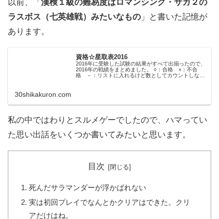
以前、「
漢検１級の難易度はロマンシング・サガ２の
ラスボス（七英雄戦）みたいなもの
」と書いた記憶が
あります。
資格☆星取表2016
2016年に受験した試験の結果がすべて出揃ったので、
2016年の戦績をまとめました。 ○：合格 ×：不合
格 －：リストに入れるけど数としてカウントしない
or不戦敗 △：科目合格 2016年1月～12月の結果 ○
2/7 漢字検定準1級 比較...
30shikakuron.com
私の中ではわりとスルメゲーでしたので、ハマってい
た思い出話をいくつか書いてみたいと思います。
目次
死んだサラマンダーが浮かばれない
実は初回プレイでなんとかクリアはできた。クリ
アだけはね。