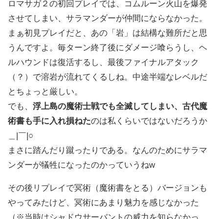
ロマサガ２の初回プレイでは、コムルーン火山を爆発
させてしまい、サラマンダーが仲間にならなかった。
まぁ初見プレイだと、あの「岩」は結構な難所だと思
うんですよ。毎ターン終了後にダメージ喰らうし、ヘ
ルハウンドは復活するし、最後ファイナルアタック
（？）で溶岩が流れてくるしね。中途半端なレベルだ
とちょっと厳しい。
でも、
浮上島の魔術士戦でも全滅してしまい、古代魔
術書も手に入れ損ねた
のは私くらいではないだろうか
＿|￣|○
まさに踏んだり蹴ったりである。なんのためにサラマ
ンダーが犠牲になったのかっていうねw
その後リプレイで冥術（魔術書をとる）バージョンも
やってみたけど、冥術にあまり魅力を感じなかった
（※当時はシャドウサーバントの威力を知らなかっ