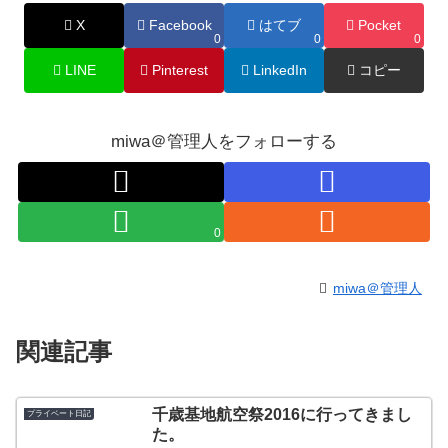
X
Facebook
はてブ
Pocket
0
0
0
LINE
Pinterest
LinkedIn
コピー
miwa＠管理人をフォローする
0
miwa＠管理人
関連記事
千歳基地航空祭2016に行ってきまし
プライベート日記
た。