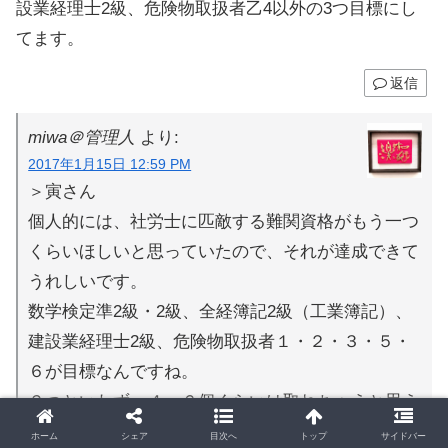
設業経理士2級、危険物取扱者乙4以外の3つ目標にし
てます。
返信
miwa＠管理人
より:
2017年1月15日 12:59 PM
＞寅さん
個人的には、社労士に匹敵する難関資格がもう一つ
くらいほしいと思っていたので、それが達成できて
うれしいです。
数学検定準2級・2級、全経簿記2級（工業簿記）、
建設業経理士2級、危険物取扱者１・２・３・５・
６が目標なんですね。
３つといわず、４～６個くらいは取れちゃうと思う
ので是非頑張ってください。
ホーム
シェア
目次へ
トップ
サイドバー