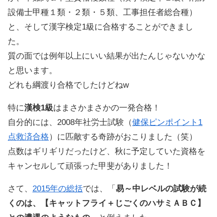
設備士甲種１類・２類・５類、工事担任者総合種）
と、そして漢字検定1級に合格することができまし
た。
質の面では例年以上にいい結果が出たんじゃないかな
と思います。
どれも綱渡り合格でしたけどねw
特に
漢検1級
はまさかまさかの一発合格！
自分的には、2008年社労士試験（
健保ピンポイント1
点救済合格
）に匹敵する奇跡がおこりました（笑）
点数はギリギリだったけど、秋に予定していた資格を
キャンセルして頑張った甲斐がありました！
さて、
2015年の総括
では、「
易～中レベルの試験が続
くのは、【キャットフライ＋じごくのハサミＡＢＣ】