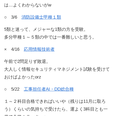
は…よくわからないがw
○ 3/6
消防設備士甲種１類
5類と迷って、メジャーな1類の方を受験。
多分甲種１～５類の中では一番難しいと思う。
× 4/16
応用情報技術者
午前で2問足りず敗退。
大人しく情報セキュリティマネジメント試験を受けて
おけばよかったorz
○ 5/22
工事担任者AI・DD総合種
１～２科目合格できればいいや（残りは11月に取ろ
う）くらいの気持ちで受けたら、運よく3科目とも一