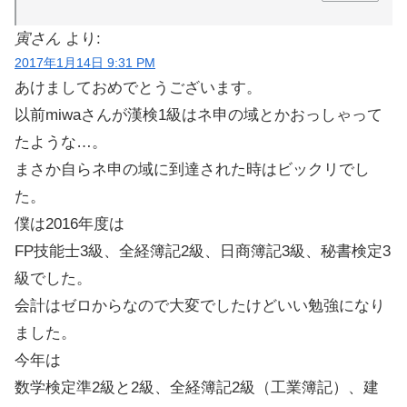
寅さん
より:
2017年1月14日 9:31 PM
あけましておめでとうございます。
以前miwaさんが漢検1級はネ申の域とかおっしゃって
たような…。
まさか自らネ申の域に到達された時はビックリでし
た。
僕は2016年度は
FP技能士3級、全経簿記2級、日商簿記3級、秘書検定3
級でした。
会計はゼロからなので大変でしたけどいい勉強になり
ました。
今年は
数学検定準2級と2級、全経簿記2級（工業簿記）、建