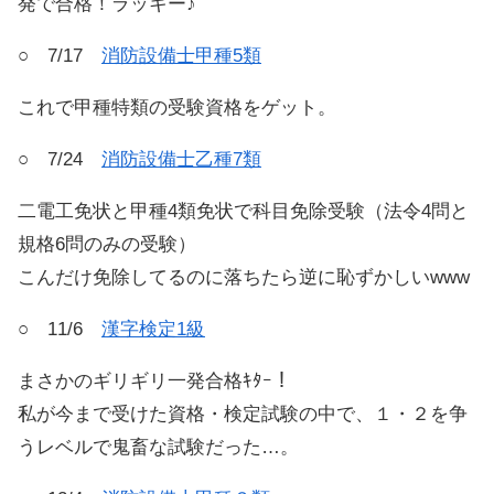
発で合格！ラッキー♪
○ 7/17
消防設備士甲種5類
これで甲種特類の受験資格をゲット。
○ 7/24
消防設備士乙種7類
二電工免状と甲種4類免状で科目免除受験（法令4問と
規格6問のみの受験）
こんだけ免除してるのに落ちたら逆に恥ずかしいwww
○ 11/6
漢字検定1級
まさかのギリギリ一発合格ｷﾀｰ！
私が今まで受けた資格・検定試験の中で、１・２を争
うレベルで鬼畜な試験だった…。