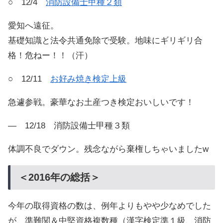
○ 12/4
消防設備士甲種２類
愛知へ遠征。
基礎知識と法令共通免除で受験。地味にギリギリ合
格！危ねー！！（汗）
○ 12/11
お好み焼き検定上級
急遽参戦。豪華なお土産つき検定おいしいです！
― 12/18 消防設備士甲種３類
体調不良でダウン。残念ながら棄権しちゃいましたw
＜2016年の総括＞
今年の取得資格の数は、例年よりもやや少なめでした
が、準難関＆中堅資格複数種（漢字検定準１級、消防