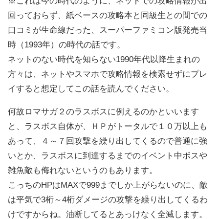
※これは今の時代のように、ネットでの攻略情報が出
回っておらず、紙ベースの攻略本と同級生との間での
口コミが生命線だった、スーパーファミコン版発売当
時（1993年）の時代の話です。
ネットのない時代を知らない1990年代以降生まれの
方々は、ネットやスマホで攻略情報を検索せずにプレ
イすると想定してこの話を読んでください。
何故ロマサガ２のラスボスに例えるのかといいます
と、ラスボス自体が、ＨＰがトータルで１０万以上も
あって、４～７回攻撃を繰り出してくるので普通に強
いとか、ラスボスに到達するまでのイベント中ボスや
雑魚敵も侮れないというのもあります。
こっちのHPはMAXで999までしか上がらないのに、敵
は平気で3桁～4桁ダメージの攻撃を繰り出してくるわ
けですからね。油断してるとあっけなく全滅します。