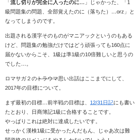
「
流し切りが完全に入ったのに…
」じゃかった、「1
級問題集の問題、全部覚えたのに（落ちた）…orz」と
なってしまうのです。
出題される漢字そのものがマニアックというのもある
けど、問題集の勉強だけではどう頑張っても160点に
届かないからこそ、1級は準1級の10倍難しいと思うの
でした…。
ロマサガ２の
トラウマ
思い出話はここまでにして、
2017年の目標について。
まず最初の目標…前半戦の目標は、
12/31日記
にも書い
たとおり、日商簿記1級に合格することです。
やっぱりこれは絶対に達成したいです。
せっかく漢検1級に受かったんだもん、じゃあ次は難