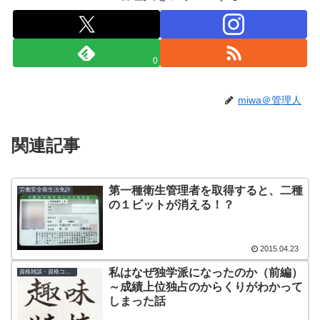
0
miwa＠管理人
関連記事
第一種衛生管理者を取得すると、二種
労働安全衛生法免許
の１ビットが消える！？
2015.04.23
私はなぜ独学派になったのか（前編）
資格雑談・資格コラム
～成績上位独占のからくりがわかって
しまった話