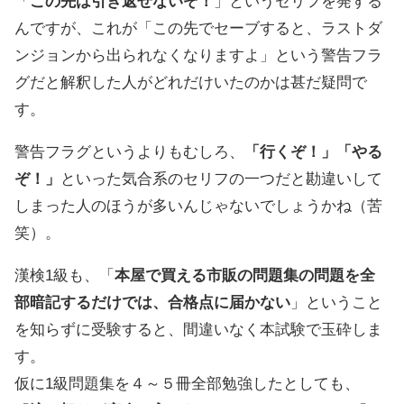
「
この先は引き返せないぞ！
」というセリフを発する
んですが、これが「この先でセーブすると、ラストダ
ンジョンから出られなくなりますよ」という警告フラ
グだと解釈した人がどれだけいたのかは甚だ疑問で
す。
警告フラグというよりもむしろ、
「行くぞ！」「やる
ぞ！」
といった気合系のセリフの一つだと勘違いして
しまった人のほうが多いんじゃないでしょうかね（苦
笑）。
漢検1級も、「
本屋で買える市販の問題集の問題を全
部暗記するだけでは、合格点に届かない
」ということ
を知らずに受験すると、間違いなく本試験で玉砕しま
す。
仮に1級問題集を４～５冊全部勉強したとしても、