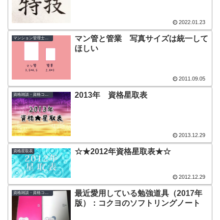
2022.01.23
マン管と管業 写真サイズは統一して
マンション管理士・管理業務主任者
ほしい
2011.09.05
2013年 資格星取表
資格雑談・資格コラム
2013.12.29
☆★2012年資格星取表★☆
資格星取表
2012.12.29
最近愛用している勉強道具（2017年
資格雑談・資格コラム
版）：コクヨのソフトリングノート