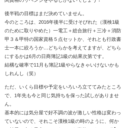
関資格のリベンジをやるしかないでしょう！
後半戦の目標はまだ決めていません。
今のところは、2016年後半に受けそびれた（漢検1級
のために取りやめた）一電工＋総合旅行＋三冷＋消防
甲３＆甲特の国家資格５点セットか、それとも行政書
士一本に絞ろうか…どちらかを考えてますが、どちら
にするかは6月の日商簿記1級の結果次第です。
結構な確率で11月も簿記1級やらなきゃいけないかも
しれんし（笑）
ただ、いくら目標や予定をいろいろ立ててみたところ
で、1年先も今と同じ気持ちを保った試しがありませ
ん。
基本的には気分屋で好不調の波が激しい性格は変わっ
ていないので、それこそ漢検1級の時のように、何か