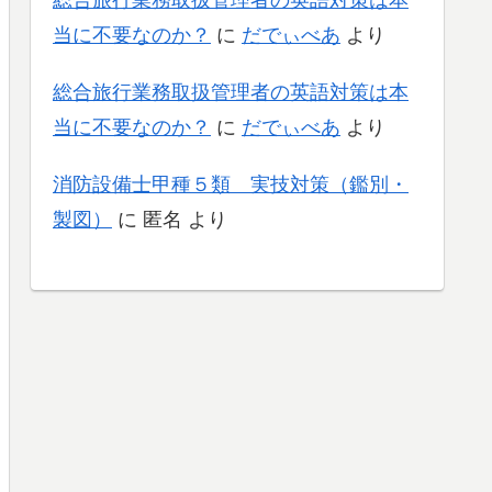
当に不要なのか？
に
だでぃべあ
より
総合旅行業務取扱管理者の英語対策は本
当に不要なのか？
に
だでぃべあ
より
消防設備士甲種５類 実技対策（鑑別・
製図）
に
匿名
より