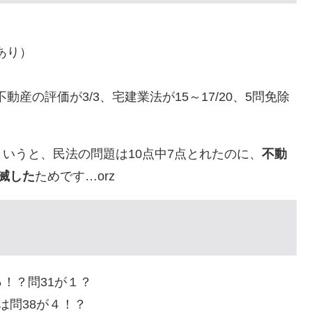
あり）
動産の評価が3/3、宅建業法が15～17/20、5問免除
いうと、民法の問題は10点中7点とれたのに、
不動
滅した
ためです…orz
！？問31が１？
は問38が４！？