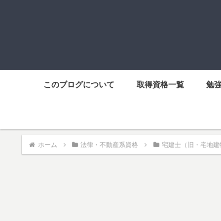
このブログについて
取得資格一覧
勉
ホーム
法律・不動産系資格
宅建士（旧・宅地建