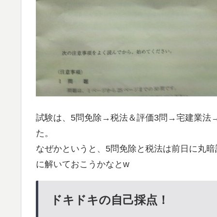
試験は、5問免除→税法＆評価3問→宅建業法
た。
なぜかというと、5問免除と税法は前日に丸
に解いておこうかなとw
ドキドキの自己採点！