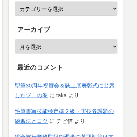
アーカイブ
最近のコメント
聖筆30周年祝賀会＆誌上展表彰式に出席
したゾ！の巻
に
taka
より
毛筆書写技能検定準２級・実技各課題の
練習法とコツ
に
チビ猫
より
総合旅行業務取扱管理者の英語対策は本