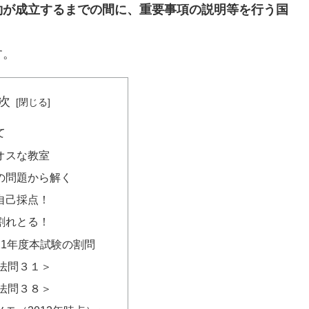
約が成立するまでの間に、重要事項の説明等を行う国
す。
次
て
オスな教室
の問題から解く
自己採点！
割れとる！
21年度本試験の割問
法問３１＞
法問３８＞