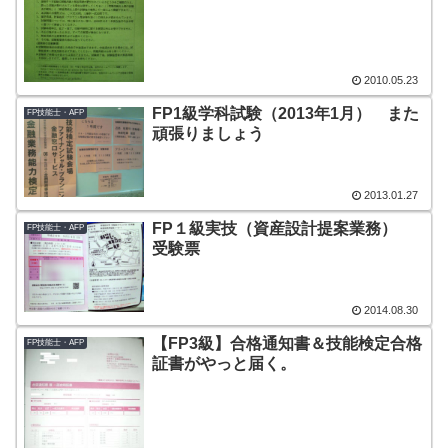
2010.05.23
FP1級学科試験（2013年1月） また
FP技能士・AFP
頑張りましょう
2013.01.27
FP１級実技（資産設計提案業務）
FP技能士・AFP
受験票
2014.08.30
【FP3級】合格通知書＆技能検定合格
FP技能士・AFP
証書がやっと届く。