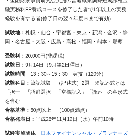
・金融財政事情研究会実施の普通職業訓練短期課程金
融実務科FP養成コースを修了した者で1年以上の実務
経験を有する者(修了日の翌々年度末まで有効)
試験地：
札幌・仙台・宇都宮・東京・新潟・金沢・静
岡・名古屋・大阪・広島・高松・福岡・熊本・那覇
受験料：
20,000円(非課税)
試験日：
9月14日（9月第2日曜日）
試験時間
13：30～15：30 実技（120分）
試験科目：
筆記試験 （記述式）2題 ※記述式とは
「択一」「語群選択」「空欄記入」「論述」の各形式
を含む
合格基準：
60点以上 （100点満点）
合格発表日：
平成26年11月12日（水）午前10時
試験実施団体
日本ファイナンシャル・プランナーズ