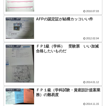
2010.07.03
AFPの認定証が結構カッコいい件
FP技能士・AFP
2012.02.04
ＦＰ1級（学科） 受験票 いい加減
FP技能士・AFP
合格したいものだ
2014.01.12
ＦＰ１級（学科試験・資産設計提案業
FP技能士・AFP
務）の難易度
2014.11.15