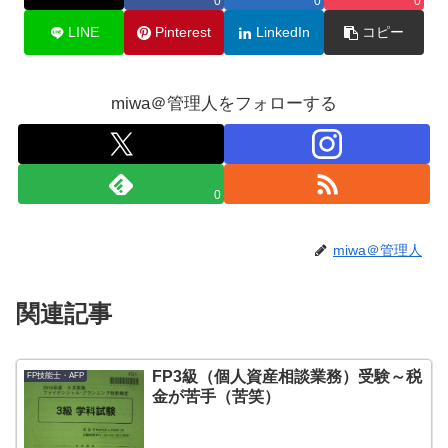
0
0
0
LINE
Pinterest
LinkedIn
コピー
miwa＠管理人をフォローする
0
miwa＠管理人
関連記事
FP3級（個人資産相談業務）受験～税
FP技能士・AFP
金が苦手（苦笑）