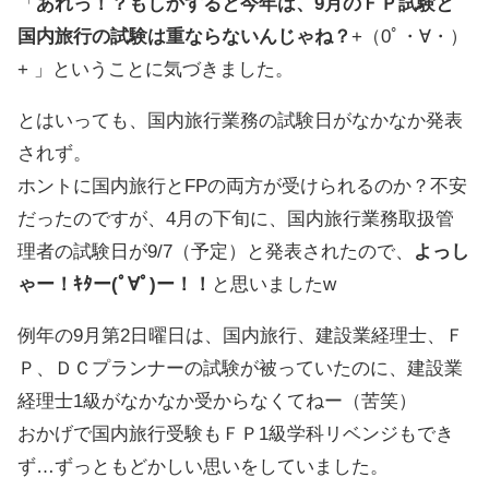
「
あれっ！？もしかすると今年は、9月のＦＰ試験と
国内旅行の試験は重ならないんじゃね？
+（0ﾟ・∀・）
+ 」ということに気づきました。
とはいっても、国内旅行業務の試験日がなかなか発表
されず。
ホントに国内旅行とFPの両方が受けられるのか？不安
だったのですが、4月の下旬に、国内旅行業務取扱管
理者の試験日が9/7（予定）と発表されたので、
よっし
ゃー！ｷﾀー(ﾟ∀ﾟ)ー！！
と思いましたw
例年の9月第2日曜日は、国内旅行、建設業経理士、Ｆ
Ｐ、ＤＣプランナーの試験が被っていたのに、建設業
経理士1級がなかなか受からなくてねー（苦笑）
おかげで国内旅行受験もＦＰ1級学科リベンジもでき
ず…ずっともどかしい思いをしていました。