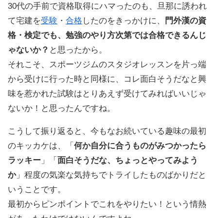
30代の手前で資格取得にハマったのも、旦那に誘われ
て宅建を
受験
・
合格
したのをきっかけに、
門外漢の資
格・検定でも、勉強のやり方次第では合格できるんじ
ゃないか？
と思ったから。
それこそ、スポーツジムのスタジオレッスンを片っ端
から受けに行った時と同様に、コレ面白そうだなと興
味を惹かれた試験はとりあえず受けてみればいいじゃ
ないか！と思ったんですね。
こうして振り返ると、今もなお続いている趣味の最初
のキッカケは、「
何か自分に合うものがみつかったら
ラッキー
」「
面白そうだな、ちょっとやってみよう
か
」程度の気楽な気持ちでトライしたものばかりだと
いうことです。
最初からピンポイントでこれをやりたい！という情熱