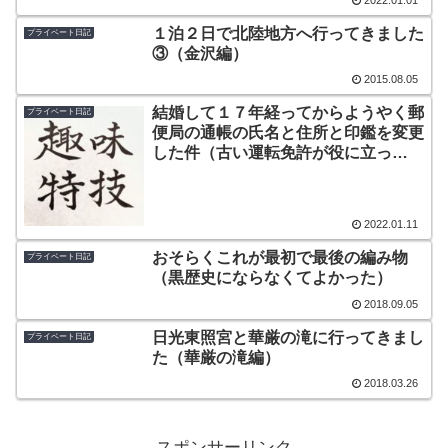
１泊２日で北陸地方へ行ってきました
プライベート日記
③（金沢編）
2015.08.05
結婚して１７年経ってからようやく郵
プライベート日記
便局の通帳の氏名と住所と印鑑を変更
した件（古い運転免許が役に立っ
た！）
2022.01.11
おそらくこれが最初で最後の編み物
プライベート日記
（黒歴史にならなくてよかった）
2018.09.05
日光東照宮と華厳の滝に行ってきまし
プライベート日記
た（華厳の滝編）
2018.03.26
スポンサーリンク