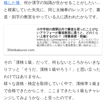
格した後
、何か漢字の知識が生かせることがしたい…
と模索していた矢先に、同じ太極拳のレッスンで、書
道・刻字の教室をやっている人に誘われたからです。
小中学校の授業以外で書道を習ったことがな
いアラフォーが書道教室に通うと、どのくら
い上達するのか？（楷書基礎・前編）
twitterあるいはinstagramをフォローしていただいてい
る方は既にご存知だと思いますが、先月の日商簿記１
級試験が終わった後から書道教室に通い始めました。
書道は水泳・ピアノ・算盤などと並んで、小・中学生
30shikakuron.com
にとっては「定番の習い事」の...
その「漢検１級」だって、何もないところからいきな
りフッと「そうだ、漢検１級やろう！」と思い立った
わけではありません。
様々な資格・検定を取得していく中で、漢検準１級ま
で合格できたからこそ、ここまできたら１級もチャレ
ンジしてみようかな…と至ったのです。