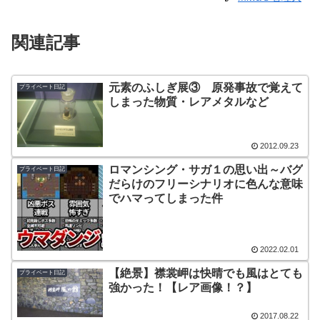
関連記事
元素のふしぎ展③ 原発事故で覚えて
プライベート日記
しまった物質・レアメタルなど
2012.09.23
ロマンシング・サガ１の思い出～バグ
プライベート日記
だらけのフリーシナリオに色んな意味
でハマってしまった件
2022.02.01
【絶景】襟裳岬は快晴でも風はとても
プライベート日記
強かった！【レア画像！？】
2017.08.22