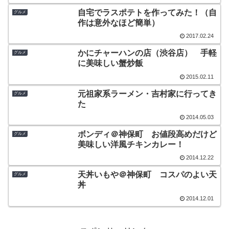
自宅でラスポテトを作ってみた！（自
グルメ
作は意外なほど簡単）
2017.02.24
かにチャーハンの店（渋谷店） 手軽
グルメ
に美味しい蟹炒飯
2015.02.11
元祖家系ラーメン・吉村家に行ってき
グルメ
た
2014.05.03
ボンディ＠神保町 お値段高めだけど
グルメ
美味しい洋風チキンカレー！
2014.12.22
天丼いもや＠神保町 コスパのよい天
グルメ
丼
2014.12.01