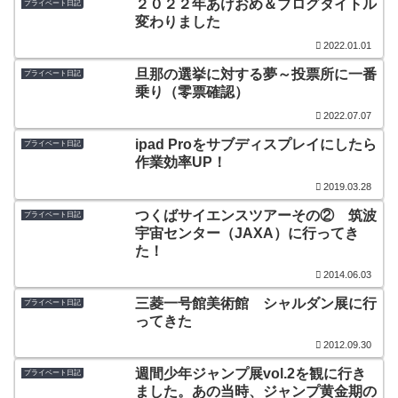
２０２２年あけおめ＆ブログタイトル
プライベート日記
変わりました
2022.01.01
旦那の選挙に対する夢～投票所に一番
プライベート日記
乗り（零票確認）
2022.07.07
ipad Proをサブディスプレイにしたら
プライベート日記
作業効率UP！
2019.03.28
つくばサイエンスツアーその② 筑波
プライベート日記
宇宙センター（JAXA）に行ってき
た！
2014.06.03
三菱一号館美術館 シャルダン展に行
プライベート日記
ってきた
2012.09.30
週間少年ジャンプ展vol.2を観に行き
プライベート日記
ました。あの当時、ジャンプ黄金期の