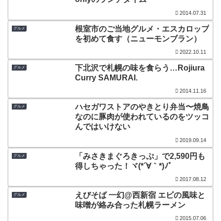
2014.07.31
根室市のご当地グルメ・エスカロップ
グルメ
を初めて食す（ニューモンブラン）
2022.10.11
下北沢で札幌の味を食らう…Rojiura
グルメ
Curry SAMURAI.
2014.11.16
ハセガワストアのやきとり弁当〜焼鳥
グルメ
なのに豚肉が使われているのをツッコ
んではいけない
2019.09.14
「みさきまぐろきっぷ」で2,590円も
グルメ
得しちゃった！ヾ(*´∀｀*)ﾉ゛
2017.08.12
えびそば 一幻@西新宿 エビの風味と
グルメ
味噌が絡み合った札幌ラーメン
2015.07.06