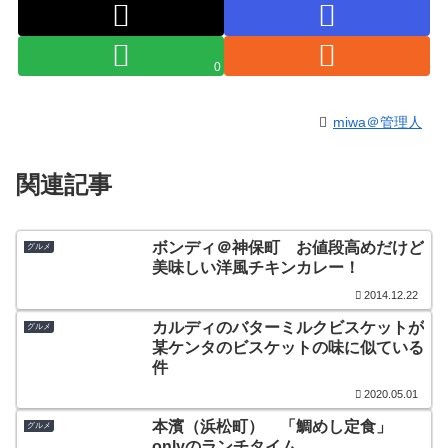
0
miwa＠管理人
関連記事
ボンディ＠神保町 お値段高めだけど
グルメ
美味しい洋風チキンカレー！
2014.12.22
カルディのバターミルクビスケットが
グルメ
某ケンタのビスケットの味に似ている
件
2020.05.01
本濱（浜松町） 「鯛めし定食」
グルメ
onlyのランチタイム