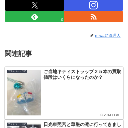
0
miwa＠管理人
関連記事
ご当地キティストラップ２５本の買取
プライベート日記
値段はいくらになったのか？
2013.11.01
日光東照宮と華厳の滝に行ってきまし
プライベート日記