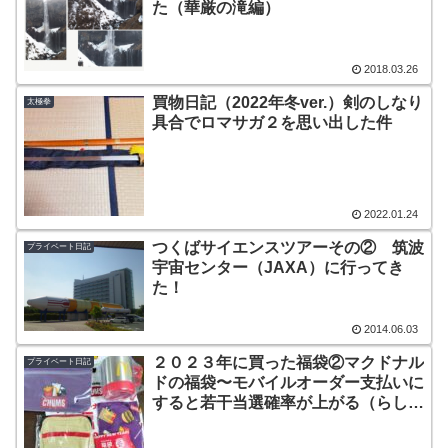
た（華厳の滝編）
2018.03.26
買物日記（2022年冬ver.）剣のしなり
太極拳
具合でロマサガ２を思い出した件
2022.01.24
つくばサイエンスツアーその② 筑波
プライベート日記
宇宙センター（JAXA）に行ってき
た！
2014.06.03
２０２３年に買った福袋②マクドナル
プライベート日記
ドの福袋〜モバイルオーダー支払いに
すると若干当選確率が上がる（らし
い？）