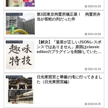
2023.01.03
第3回東京拘置所矯正展！ 拘置所弁
プライベート日記
当が長蛇の列だった件
2014.10.04
【解決】「返答が正しいJSONレスポ
プライベート日記
ンスではありません」原因はclassic
editorのプラグインを削除していたか
らでした。
2021.01.15
日光東照宮と華厳の滝に行ってきまし
プライベート日記
た（日光東照宮編）
2018.03.25