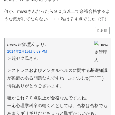
何か、miwaさんだったら９０点以上で余裕合格するよ
うな気がしてならない・・・私は７４点でした（汗）
返信
miwa＠管理人
より:
2014年2月15日 8:59 PM
＞超セク氏さん
＞ストレスおよびメンタルヘルスに関する基礎知識
が難癖のある問題なんですね ふむふむφ(￣^￣ )
情報ありがとうございます。
確かこれ７０点以上が合格なんですよね。
一応心理学科卒の端くれとしては、合格は合格でも
あまりギリギリだとちょっと恥ずかしいかも。