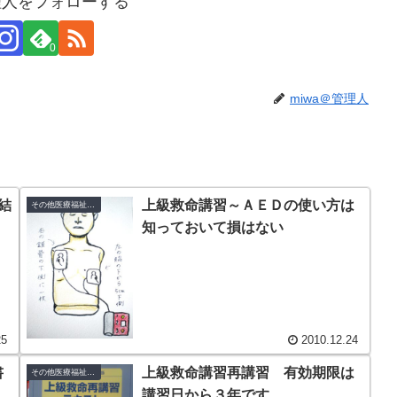
管理人をフォローする
0
miwa＠管理人
結
上級救命講習～ＡＥＤの使い方は
その他医療福祉系検定・資格
知っておいて損はない
25
2010.12.24
書
上級救命講習再講習 有効期限は
その他医療福祉系検定・資格
講習日から３年です