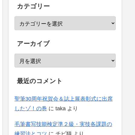
カテゴリー
アーカイブ
最近のコメント
聖筆30周年祝賀会＆誌上展表彰式に出席
したゾ！の巻
に
taka
より
毛筆書写技能検定準２級・実技各課題の
練習法とコツ
に
チビ猫
より