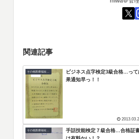
miwa＠
関連記事
ビジネス点字検定3級合格…って
その他医療福祉系検定・資格
果通知早っ！！
2013.03.
手話技能検定７級合格…合格証
その他医療福祉系検定・資格
は有料かい！？