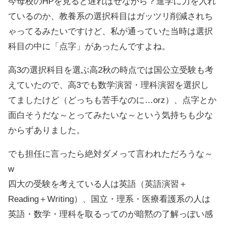
今母校のHPを見ると遅ればせながら？進学に力を入れ
ているのか、教養系の選択科目はガッツリ削減されち
ゃってるみたいですけど、私が通っていた当時は選択
科目の中に「点字」があったんですよね。
高3の選択科目を選ぶ高2秋の時点では国公立受験も考
えていたので、高3でも数学演習・理科演習を選択し
てましたけど（どっちも苦手なのに…orz）、点字とか
面白そうだな～とってみたいな～という気持ちも少な
からずありました。
でも担任に言ったら絶対ダメって言われただろうな～
w
四大の受験を考えている人は英語（英語演習＋
Reading＋Writing）、国立・理系・医療看護系の人は
英語・数学・理科を取るってのが暗黙の了解っぽい感