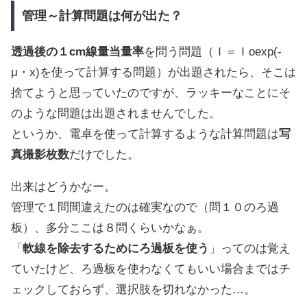
管理～計算問題は何が出た？
透過後の１cm線量当量率
を問う問題（Ｉ＝Ｉoexp(-
μ・x)を使って計算する問題）が出題されたら、そこは
捨てようと思っていたのですが、ラッキーなことにそ
のような問題は出題されませんでした。
というか、電卓を使って計算するような計算問題は
写
真撮影枚数
だけでした。
出来はどうかなー。
管理で１問間違えたのは確実なので（問１０のろ過
板）、多分ここは８問くらいかなぁ。
「
軟線を除去するためにろ過板を使う
」ってのは覚え
ていたけど、ろ過板を使わなくてもいい場合まではチ
ェックしておらず、選択肢を切れなかった…。