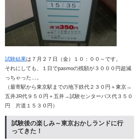
試験結果
は７月２７日（金）１０：００～です。
それにしても、１日でpasmoの残額が３０００円超減
っちゃった…。
（最寄駅から東京駅までの地下鉄代２３０円＋東京→
五井JR代９５０円＋五井→試験センターバス代３５０
円 片道１５３０円）
試験後の楽しみ～東京おかしランドに行
ってきた！