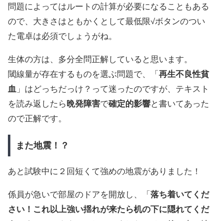
問題によってはルートの計算が必要になることもある
ので、大きさはともかくとして最低限√ボタンのつい
た電卓は必須でしょうがね。
生体の方は、多分全問正解していると思います。
閾線量が存在するものを選ぶ問題で、「
再生不良性貧
血
」はどっちだっけ？って迷ったのですが、テキスト
を読み返したら
晩発障害
で
確定的影響
と書いてあった
ので正解です。
また地震！？
あと試験中に２回短くて強めの地震がありました！
係員が急いで部屋のドアを開放し、「
落ち着いてくだ
さい！これ以上強い揺れが来たら机の下に隠れてくだ