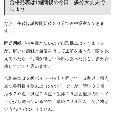
合格発表は1週間後の今日 多分大丈夫で
しょう
なお、午後は試験開始後３０分で途中退室ができま
す。
問題用紙が持ち帰れないので自己採点はできません
が、解いた感触と自信を持って正解を選べた問題を数
えてみたら、何問か怪しい箇所はあったけど、多分合
格していると思います。
合格基準は２級ボイラー技士と同じで、６割以上得点
且つ各科目４割以上（のはず）ですが、管理３０点・
法令２０点・測定２５点・生体２５点と配点のウエイ
トが少し違っているので、単純に２４問以上で合格と
いうわけではありません。