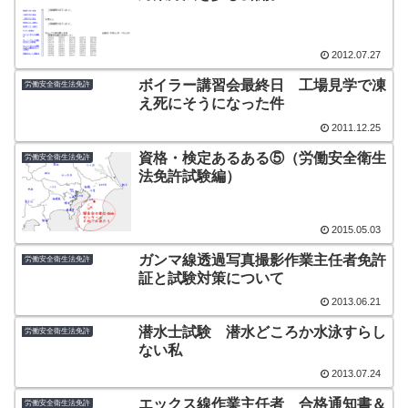
2012.07.27
ボイラー講習会最終日 工場見学で凍
労働安全衛生法免許
え死にそうになった件
2011.12.25
資格・検定あるある⑤（労働安全衛生
労働安全衛生法免許
法免許試験編）
2015.05.03
ガンマ線透過写真撮影作業主任者免許
労働安全衛生法免許
証と試験対策について
2013.06.21
潜水士試験 潜水どころか水泳すらし
労働安全衛生法免許
ない私
2013.07.24
エックス線作業主任者 合格通知書＆
労働安全衛生法免許