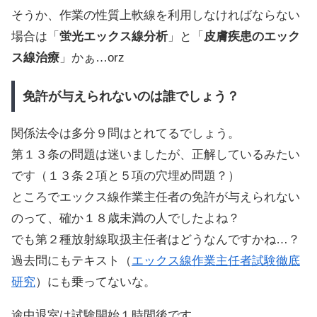
そうか、作業の性質上軟線を利用しなければならない
場合は「
蛍光エックス線分析
」と「
皮膚疾患のエック
ス線治療
」かぁ…orz
免許が与えられないのは誰でしょう？
関係法令は多分９問はとれてるでしょう。
第１３条の問題は迷いましたが、正解しているみたい
です（１３条２項と５項の穴埋め問題？）
ところでエックス線作業主任者の免許が与えられない
のって、確か１８歳未満の人でしたよね？
でも第２種放射線取扱主任者はどうなんですかね…？
過去問にもテキスト（
エックス線作業主任者試験徹底
研究
）にも乗ってないな。
途中退室は試験開始１時間後です。