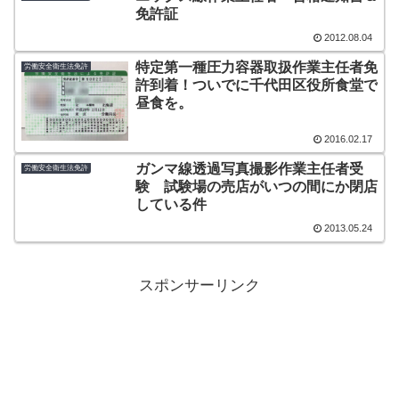
免許証
2012.08.04
特定第一種圧力容器取扱作業主任者免
労働安全衛生法免許
許到着！ついでに千代田区役所食堂で
昼食を。
2016.02.17
ガンマ線透過写真撮影作業主任者受
労働安全衛生法免許
験 試験場の売店がいつの間にか閉店
している件
2013.05.24
スポンサーリンク