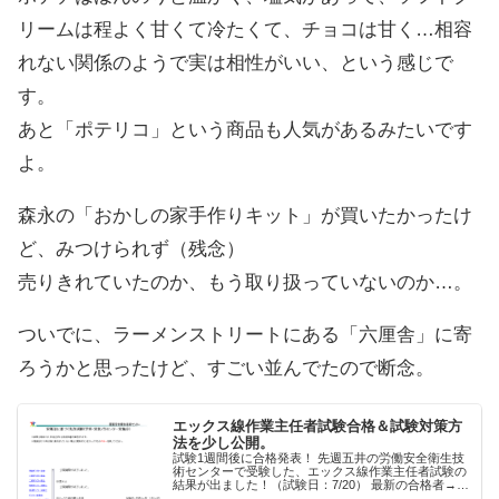
リームは程よく甘くて冷たくて、チョコは甘く…相容
れない関係のようで実は相性がいい、という感じで
す。
あと「ポテリコ」という商品も人気があるみたいです
よ。
森永の「おかしの家手作りキット」が買いたかったけ
ど、みつけられず（残念）
売りきれていたのか、もう取り扱っていないのか…。
ついでに、ラーメンストリートにある「六厘舎」に寄
ろうかと思ったけど、すごい並んでたので断念。
エックス線作業主任者試験合格＆試験対策方
法を少し公開。
試験1週間後に合格発表！ 先週五井の労働安全衛生技
術センターで受験した、エックス線作業主任者試験の
結果が出ました！（試験日：7/20） 最新の合格者→関
東安全衛生技術センターをクリック♪ 朝９時すぎくら