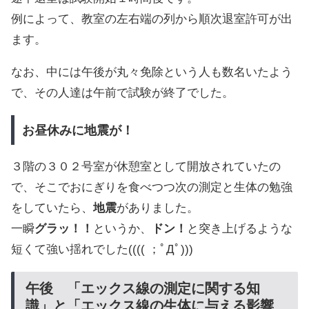
例によって、教室の左右端の列から順次退室許可が出
ます。
なお、中には午後が丸々免除という人も数名いたよう
で、その人達は午前で試験が終了でした。
お昼休みに地震が！
３階の３０２号室が休憩室として開放されていたの
で、そこでおにぎりを食べつつ次の測定と生体の勉強
をしていたら、
地震
がありました。
一瞬
グラッ！！
というか、
ドン！
と突き上げるような
短くて強い揺れでした(((( ；ﾟДﾟ)))
午後 「エックス線の測定に関する知
識」と「エックス線の生体に与える影響