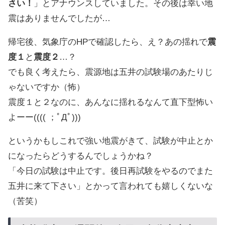
さい！
」とアナウンスしていました。その後は幸い地
震はありませんでしたが…
帰宅後、気象庁のHPで確認したら、え？あの揺れで
震
度１
と
震度２
…？
でも良く考えたら、震源地は五井の試験場のあたりじ
ゃないですか（怖）
震度１と２なのに、あんなに揺れるなんて直下型怖い
よーー(((( ；ﾟДﾟ)))
というかもしこれで強い地震がきて、試験が中止とか
になったらどうするんでしょうかね？
「今日の試験は中止です。後日再試験をやるのでまた
五井に来て下さい」とかって言われても嬉しくないな
（苦笑）