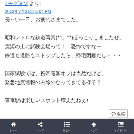
♪モグタソ
より:
2012年7月21日 6:04 PM
長～い一日、お疲れさまでした。
昭和レトロな鉄道写真(*^。^*)ほっこりしましたぜ。
震源の上に試験会場って！ 恐怖ですなー
鉄道も道路もストップしたら、帰宅困難だし・・・
国家試験では、携帯電源オフは当然だけど、
緊急地震速報のみ除外なってきてる様子？
東京駅は楽しいスポット増えたねぇ♪
返信
miwa
より:
ホーム
シェア
目次へ
トップ
サイドバー