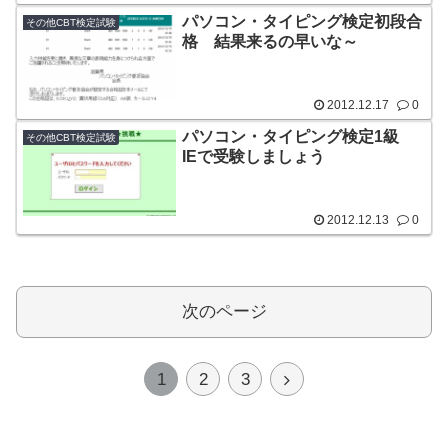
パソコン・タイピング検定初段合
その他CBT検定試験
格 結果来るの早いな～
2012.12.17
0
パソコン・タイピング検定1級
その他CBT検定試験
IEで受験しましょう
2012.12.13
0
次のページ
次
1
2
3
へ