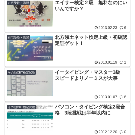
エイサー検定２級 無料なのにい
在宅受験・講習
いんですか？
2013.02.23
6
北方領土ネット検定上級・初級認
在宅受験・講習
定証ゲット！
2013.01.19
2
イータイピング・マスター1級
その他CBT検定試験
スピードよりノーミスが大事
2013.01.07
8
パソコン・タイピング検定2段合
その他CBT検定試験
格 3段挑戦は半年以内に
2012.12.20
0