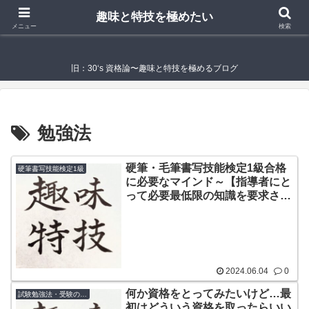
趣味と特技を極めたい
趣味と特技を極めたい
メニュー
検索
旧：30‘s 資格論〜趣味と特技を極めるブログ
勉強法
硬筆・毛筆書写技能検定1級合格
硬筆書写技能検定1級
に必要なマインド～【指導者にと
って必要最低限の知識を要求され
ている】
2024.06.04
0
何か資格をとってみたいけど…最
試験勉強法・受験のコツ
初はどういう資格を取ったらいい