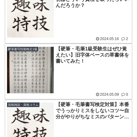
んだろうか？
2024.05.16
2
【硬筆・毛筆1級受験生はぜひ覚
硬筆書写技能検定1級
えたい】旧字体ベースの草書体を
書いてみた！
2024.05.09
0
【硬筆・毛筆書写検定対策】本番
資格雑談・資格コラム
でうっかりミスをしないコツ〜自
分がやりがちなミスのパターンを
把握しておく。問題文をじっくり
読む。焦らない。