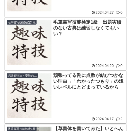
2024.04.27
0
毛筆書写技能検定1級 出題実績
毛筆書写技能検定1級
のない古典は練習しなくてもい
い？
2024.04.20
0
頑張ってる割に点数が結びつかな
試験勉強法・受験のコツ
い理由→「わかったつもり」の浅
いレベルにとどまっているから
2024.04.17
2
【草書体を書いてみた】いとへん
硬筆書写技能検定1級