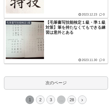
2023.12.23
0
【毛筆書写技能検定１級・準１級
毛筆書写技能検定1級
対策】筆を持たなくてもできる練
習は意外とある
2023.11.30
0
次のページ
次
1
2
3
…
28
へ