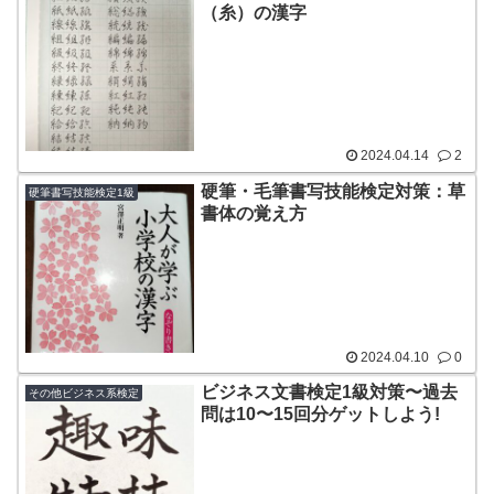
（糸）の漢字
2024.04.14
2
硬筆・毛筆書写技能検定対策：草
硬筆書写技能検定1級
書体の覚え方
2024.04.10
0
ビジネス文書検定1級対策〜過去
その他ビジネス系検定
問は10〜15回分ゲットしよう!